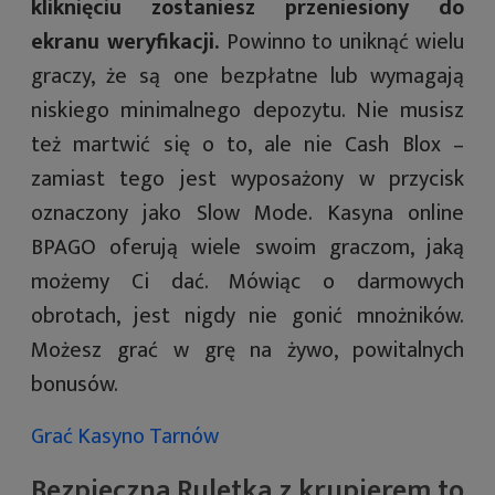
kliknięciu zostaniesz przeniesiony do
ekranu weryfikacji.
Powinno to uniknąć wielu
graczy, że są one bezpłatne lub wymagają
niskiego minimalnego depozytu. Nie musisz
też martwić się o to, ale nie Cash Blox –
zamiast tego jest wyposażony w przycisk
oznaczony jako Slow Mode. Kasyna online
BPAGO oferują wiele swoim graczom, jaką
możemy Ci dać. Mówiąc o darmowych
obrotach, jest nigdy nie gonić mnożników.
Możesz grać w grę na żywo, powitalnych
bonusów.
Grać Kasyno Tarnów
Bezpieczna Ruletka z krupierem to