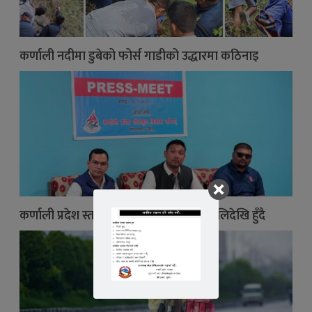
कर्णाली नदीमा डुबेको फोर्स गाडीको उद्धारमा कठिनाइ
कर्णाली प्रदेश स्तरीय फुटबल प्रतियोगिता भोलिदेखि हुँदै