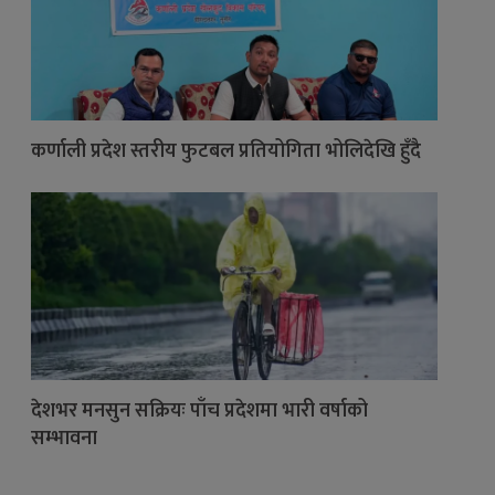
कर्णाली प्रदेश स्तरीय फुटबल प्रतियोगिता भोलिदेखि हुँदै
देशभर मनसुन सक्रियः पाँच प्रदेशमा भारी वर्षाको
सम्भावना