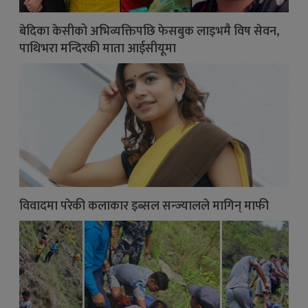
बेदिका केसीको अभिव्यक्तिपछि फेसबुक लाइभमै विष सेवन,
पाथिभरा मन्दिरकी माता आईसीयूमा
विवादमा परेकी कलाकार इब्सल सन्ज्यालले मागिन् माफी