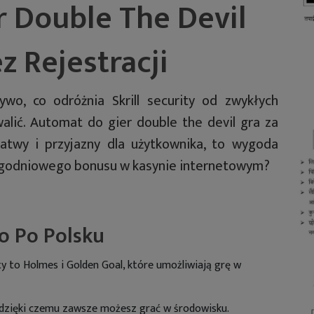
 Double The Devil
z Rejestracji
wo, co odróżnia Skrill security od zwykłych
lić. Automat do gier double the devil gra za
łatwy i przyjazny dla użytkownika, to wygoda
otygodniowego bonusu w kasynie internetowym?
o Po Polsku
ty to Holmes i Golden Goal, które umożliwiają grę w
dzięki czemu zawsze możesz grać w środowisku.