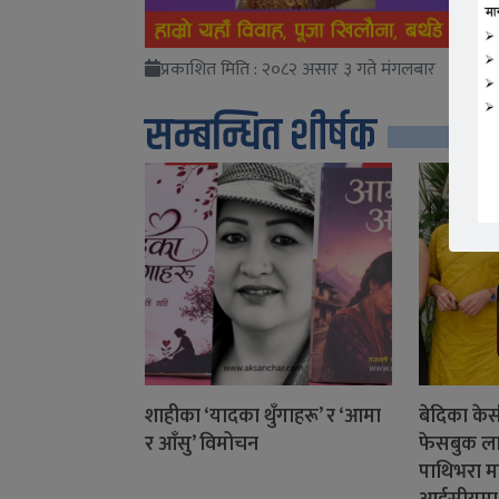
प्रकाशित मिति : २०८२ असार ३ गते मंगलबार
सम्बन्धित शीर्षक
शाहीका ‘यादका थुँगाहरू’ र ‘आमा
बेदिका के
र आँसु’ विमोचन
फेसबुक ला
पाथिभरा म