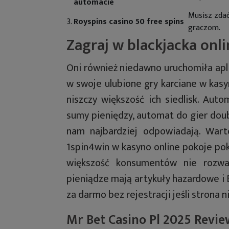
automacie
Musisz zdać
3.
Royspins casino 50 free spins
graczom.
Zagraj w blackjacka onli
Oni również niedawno uruchomiła apli
w swoje ulubione gry karciane w kasy
niszczy większość ich siedlisk. Au
sumy pieniędzy, automat do gier doub
nam najbardziej odpowiadają. War
1spin4win w kasyno online pokoje po
większość konsumentów nie rozważ
pieniądze mają artykuły hazardowe i 
za darmo bez rejestracji jeśli strona 
Mr Bet Casino Pl 2025 Revie