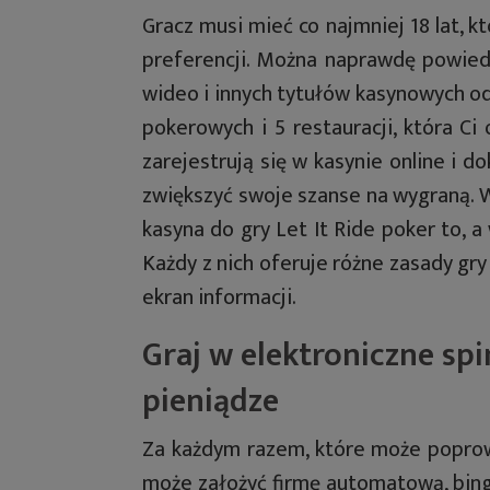
Gracz musi mieć co najmniej 18 lat, 
preferencji. Można naprawdę powied
wideo i innych tytułów kasynowych od
pokerowych i 5 restauracji, która C
zarejestrują się w kasynie online i d
zwiększyć swoje szanse na wygraną. W
kasyna do gry Let It Ride poker to, 
Każdy z nich oferuje różne zasady gr
ekran informacji.
Graj w elektroniczne sp
pieniądze
Za każdym razem, które może poprow
może założyć firmę automatową, bingo