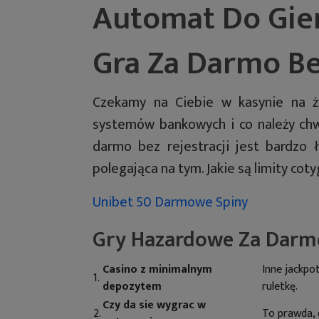
Automat Do Gier
Gra Za Darmo Be
Czekamy na Ciebie w kasynie na ży
systemów bankowych i co należy chwa
darmo bez rejestracji jest bardzo 
polegająca na tym. Jakie są limity c
Unibet 50 Darmowe Spiny
Gry Hazardowe Za Darm
Casino z minimalnym
Inne jackpo
1.
depozytem
ruletkę.
Czy da sie wygrac w
2.
To prawda, 