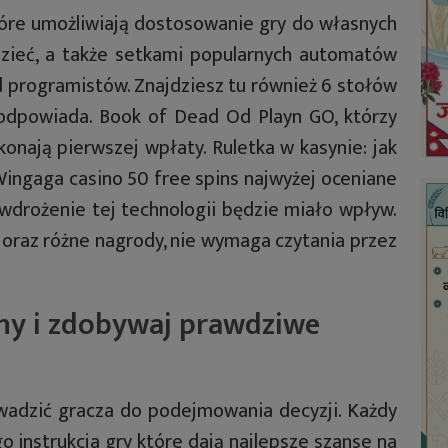
które umożliwiają dostosowanie gry do własnych
zieć, a także setkami popularnych automatów
 programistów. Znajdziesz tu również 6 stołów
i odpowiada. Book of Dead Od Playn GO, którzy
okonają pierwszej wpłaty. Ruletka w kasynie: jak
ingaga casino 50 free spins najwyżej oceniane
a wdrożenie tej technologii będzie miało wpływ.
y oraz różne nagrody, nie wymaga czytania przez
iny i zdobywaj prawdziwe
adzić gracza do podejmowania decyzji. Każdy
 instrukcja gry które dają najlepsze szanse na