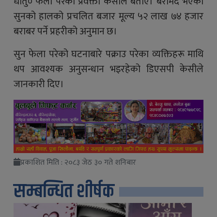
धातु० फेला परेको प्रवक्ता केसीले बताए। बरामद भएको
सुनको हालको प्रचलित बजार मूल्य ५२ लाख ७४ हजार
बराबर पर्ने प्रहरीको अनुमान छ।
सुन फेला परेको घटनाबारे पक्राउ परेका व्यक्तिहरू माथि
थप आवश्यक अनुसन्धान भइरहेको डिएसपी केसीले
जानकारी दिए।
प्रकाशित मिति : २०८३ जेठ ३० गते शनिबार
सम्बन्धित शीर्षक