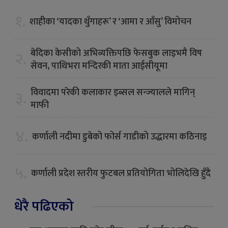
१.
शाहीका ‘यादका थुँगाहरू’ र ‘आमा र आँसु’ विमोचन
बेदिका केसीको अभिव्यक्तिपछि फेसबुक लाइभमै विष
२.
सेवन, पाथिभरा मन्दिरकी माता आईसीयूमा
विवादमा परेकी कलाकार इब्सल सन्ज्यालले मागिन्
३.
माफी
४.
कर्णाली नदीमा डुबेको फोर्स गाडीको उद्धारमा कठिनाइ
५.
कर्णाली प्रदेश स्तरीय फुटबल प्रतियोगिता भोलिदेखि हुँदै
धेरै पढिएको