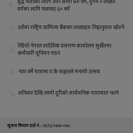
वृद्ध भत्ताका लागि उमेर सीमा ७० वर्ष, दुर्गम र लक्षित
१.
वर्गका लागि यथावत् ६० वर्ष
२.
दशैमा राष्ट्रिय वाणिज्य बैंकका शाखाहरु निम्नानुसार खाेल्ने
रेडियो नेपाल प्रादेशिक प्रसारण कार्यालय सुर्खेतमा
३.
कर्मचारी यूनियन गठन
४.
चार वर्षे यात्रामा ए.के सञ्चारले मनायो उत्सव
५.
शनिवार देखि लामो दूरीको सार्वजनिक यातायात चल्ने
सूचना विभाग दर्ता नं.:
२६२३/०७७-०७८