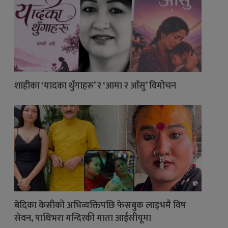
शाहीका ‘यादका थुँगाहरू’ र ‘आमा र आँसु’ विमोचन
बेदिका केसीको अभिव्यक्तिपछि फेसबुक लाइभमै विष
सेवन, पाथिभरा मन्दिरकी माता आईसीयूमा