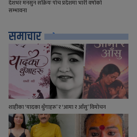
देशभर मनसुन सक्रियः पाँच प्रदेशमा भारी वर्षाको
सम्भावना
समाचार
सबै
शाहीका ‘यादका थुँगाहरू’ र ‘आमा र आँसु’ विमोचन