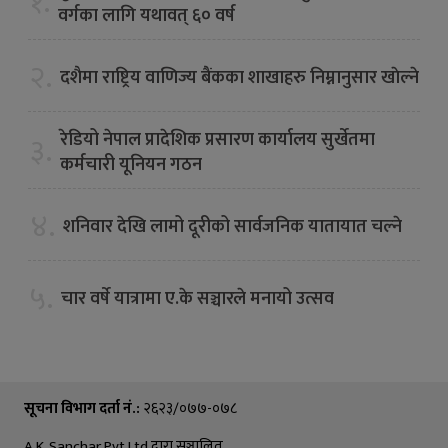
१.
वर्गका लागि यथावत् ६० वर्ष
२.
दशैमा राष्ट्रिय वाणिज्य बैंकका शाखाहरु निम्नानुसार खाेल्ने
रेडियो नेपाल प्रादेशिक प्रसारण कार्यालय सुर्खेतमा
३.
कर्मचारी यूनियन गठन
४.
शनिवार देखि लामो दूरीको सार्वजनिक यातायात चल्ने
५.
चार वर्षे यात्रामा ए.के सञ्चारले मनायो उत्सव
सूचना विभाग दर्ता नं.:
२६२३/०७७-०७८
A.K. Sanchar Pvt Ltd द्वारा सञ्चालित