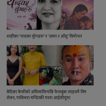
शाहीका ‘यादका थुँगाहरू’ र ‘आमा र आँसु’ विमोचन
बेदिका केसीको अभिव्यक्तिपछि फेसबुक लाइभमै विष
सेवन, पाथिभरा मन्दिरकी माता आईसीयूमा