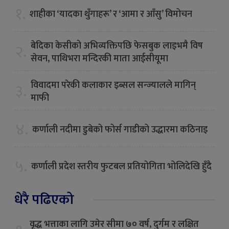
१.
शाहीका ‘यादका थुँगाहरू’ र ‘आमा र आँसु’ विमोचन
बेदिका केसीको अभिव्यक्तिपछि फेसबुक लाइभमै विष
२.
सेवन, पाथिभरा मन्दिरकी माता आईसीयूमा
विवादमा परेकी कलाकार इब्सल सन्ज्यालले मागिन्
३.
माफी
४.
कर्णाली नदीमा डुबेको फोर्स गाडीको उद्धारमा कठिनाइ
५.
कर्णाली प्रदेश स्तरीय फुटबल प्रतियोगिता भोलिदेखि हुँदै
धेरै पढिएको
वृद्ध भत्ताका लागि उमेर सीमा ७० वर्ष, दुर्गम र लक्षित