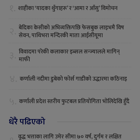
१.
शाहीका ‘यादका थुँगाहरू’ र ‘आमा र आँसु’ विमोचन
बेदिका केसीको अभिव्यक्तिपछि फेसबुक लाइभमै विष
२.
सेवन, पाथिभरा मन्दिरकी माता आईसीयूमा
विवादमा परेकी कलाकार इब्सल सन्ज्यालले मागिन्
३.
माफी
४.
कर्णाली नदीमा डुबेको फोर्स गाडीको उद्धारमा कठिनाइ
५.
कर्णाली प्रदेश स्तरीय फुटबल प्रतियोगिता भोलिदेखि हुँदै
धेरै पढिएको
वृद्ध भत्ताका लागि उमेर सीमा ७० वर्ष, दुर्गम र लक्षित