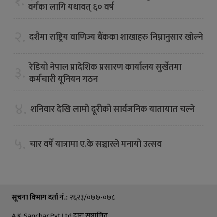
१.
वर्गका लागि यथावत् ६० वर्ष
२.
दशैमा राष्ट्रिय वाणिज्य बैंकका शाखाहरु निम्नानुसार खाेल्ने
रेडियो नेपाल प्रादेशिक प्रसारण कार्यालय सुर्खेतमा
३.
कर्मचारी यूनियन गठन
४.
शनिवार देखि लामो दूरीको सार्वजनिक यातायात चल्ने
५.
चार वर्षे यात्रामा ए.के सञ्चारले मनायो उत्सव
सूचना विभाग दर्ता नं.:
२६२३/०७७-०७८
A.K. Sanchar Pvt Ltd द्वारा सञ्चालित