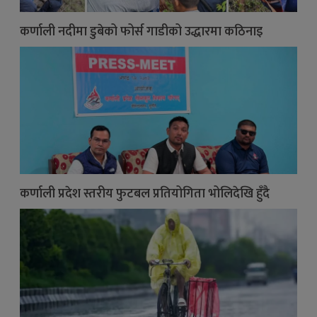
कर्णाली नदीमा डुबेको फोर्स गाडीको उद्धारमा कठिनाइ
कर्णाली प्रदेश स्तरीय फुटबल प्रतियोगिता भोलिदेखि हुँदै