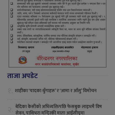
ताजा अपडेट
१.
शाहीका ‘यादका थुँगाहरू’ र ‘आमा र आँसु’ विमोचन
बेदिका केसीको अभिव्यक्तिपछि फेसबुक लाइभमै विष
२.
सेवन, पाथिभरा मन्दिरकी माता आईसीयूमा