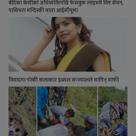
बेदिका केसीको अभिव्यक्तिपछि फेसबुक लाइभमै विष सेवन,
पाथिभरा मन्दिरकी माता आईसीयूमा
विवादमा परेकी कलाकार इब्सल सन्ज्यालले मागिन् माफी