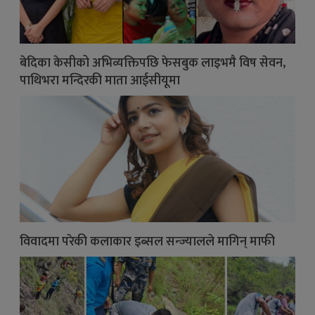
बेदिका केसीको अभिव्यक्तिपछि फेसबुक लाइभमै विष सेवन,
पाथिभरा मन्दिरकी माता आईसीयूमा
विवादमा परेकी कलाकार इब्सल सन्ज्यालले मागिन् माफी