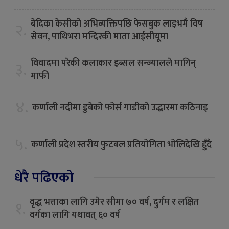
बेदिका केसीको अभिव्यक्तिपछि फेसबुक लाइभमै विष
२.
सेवन, पाथिभरा मन्दिरकी माता आईसीयूमा
विवादमा परेकी कलाकार इब्सल सन्ज्यालले मागिन्
३.
माफी
४.
कर्णाली नदीमा डुबेको फोर्स गाडीको उद्धारमा कठिनाइ
५.
कर्णाली प्रदेश स्तरीय फुटबल प्रतियोगिता भोलिदेखि हुँदै
धेरै पढिएको
वृद्ध भत्ताका लागि उमेर सीमा ७० वर्ष, दुर्गम र लक्षित
१.
वर्गका लागि यथावत् ६० वर्ष