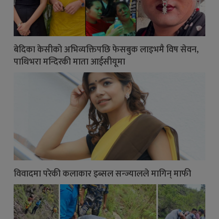
बेदिका केसीको अभिव्यक्तिपछि फेसबुक लाइभमै विष सेवन,
पाथिभरा मन्दिरकी माता आईसीयूमा
विवादमा परेकी कलाकार इब्सल सन्ज्यालले मागिन् माफी