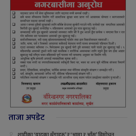
ताजा अपडेट
१.
शाहीका ‘यादका थुँगाहरू’ र ‘आमा र आँसु’ विमोचन