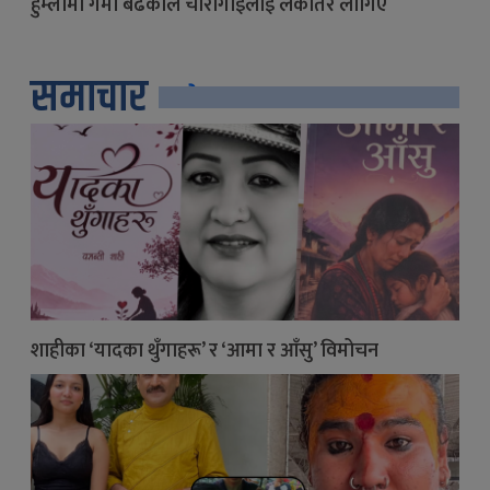
हुम्लामा गर्मी बढेकाले चौँरीगाईलाई लेकतिर लागिए
समाचार
सबै
शाहीका ‘यादका थुँगाहरू’ र ‘आमा र आँसु’ विमोचन