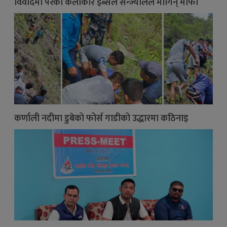
विवादमा परेकी कलाकार इब्सल सन्ज्यालले मागिन् माफी
कर्णाली नदीमा डुबेको फोर्स गाडीको उद्धारमा कठिनाइ