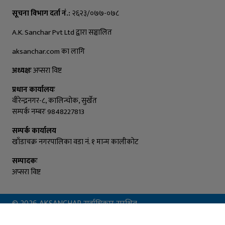
सूचना विभाग दर्ता नं.:
२६२३/०७७-०७८
A.K. Sanchar Pvt Ltd द्वारा सञ्चालित
aksanchar.com का लागि
अध्यक्षः
अप्सरा विष्ट
प्रधान कार्यालयः
वीरेन्द्रनगर-८, कालिन्चाेक, सुर्खेत
सम्पर्क नम्बरः 9848227813
सम्पर्क कार्यालय
खाँडाचक्र नगरपालिका वडा नं. १ मान्म कालीकाेट
सम्पादकः
अप्सरा विष्ट
© 2026 AKSANCHAR सर्वाधिकार सुरक्षित
Powered By :
Aarush Creation