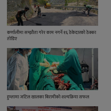
कर्णालीमा सम्झौता गरेर काम नगर्ने १६ ठेकेदारको ठेक्का
तोडिए
हुम्लामा जटिल खालका बिरामीको शल्यक्रिया सफल