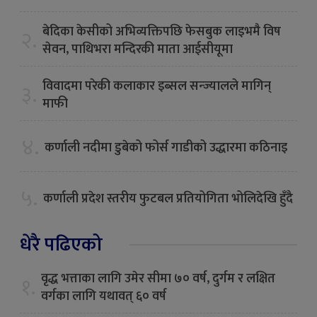
बेदिका केसीको अभिव्यक्तिपछि फेसबुक लाइभमै विष
२.
सेवन, पाथिभरा मन्दिरकी माता आईसीयूमा
विवादमा परेकी कलाकार इब्सल सन्ज्यालले मागिन्
३.
माफी
४.
कर्णाली नदीमा डुबेको फोर्स गाडीको उद्धारमा कठिनाइ
५.
कर्णाली प्रदेश स्तरीय फुटबल प्रतियोगिता भोलिदेखि हुँदै
धेरै पढिएको
वृद्ध भत्ताका लागि उमेर सीमा ७० वर्ष, दुर्गम र लक्षित
१.
वर्गका लागि यथावत् ६० वर्ष