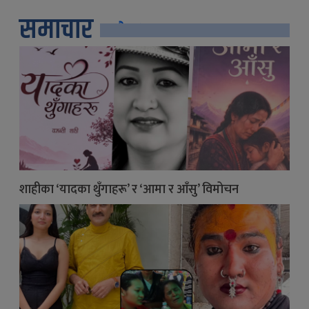
समाचार
सबै
शाहीका ‘यादका थुँगाहरू’ र ‘आमा र आँसु’ विमोचन