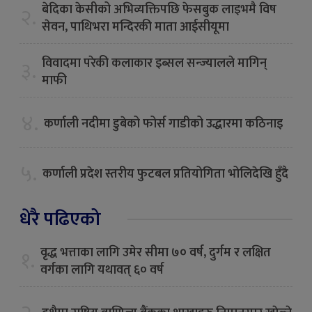
बेदिका केसीको अभिव्यक्तिपछि फेसबुक लाइभमै विष
२.
सेवन, पाथिभरा मन्दिरकी माता आईसीयूमा
विवादमा परेकी कलाकार इब्सल सन्ज्यालले मागिन्
३.
माफी
४.
कर्णाली नदीमा डुबेको फोर्स गाडीको उद्धारमा कठिनाइ
५.
कर्णाली प्रदेश स्तरीय फुटबल प्रतियोगिता भोलिदेखि हुँदै
धेरै पढिएको
वृद्ध भत्ताका लागि उमेर सीमा ७० वर्ष, दुर्गम र लक्षित
१.
वर्गका लागि यथावत् ६० वर्ष