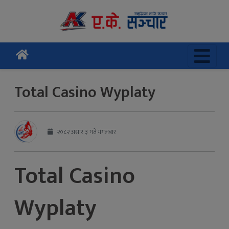
Total Casino Wyplaty
२०८२ असार ३ गते मंगलबार
Total Casino
Wyplaty