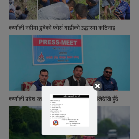
कर्णाली नदीमा डुबेको फोर्स गाडीको उद्धारमा कठिनाइ
कर्णाली प्रदेश स्तरीय फुटबल प्रतियोगिता भोलिदेखि हुँदै