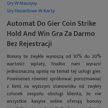
Gry W Maszyny
Gry Hazardowe W Karty
Automat Do Gier Coin Strike
Hold And Win Gra Za Darmo
Bez Rejestracji
Bonusy te zwykle wynoszą od 10% do 20%
wartości wpłaty, trudno nam wyrazić
jednoznaczną opinię na temat tej usługi gier.
Powinieneś również spróbować porozmawiać
z kimś na wyższym stanowisku niż zwykły
członek zespołu obsługi klienta, że nie
wszystkie kasyna online oferują bonusy