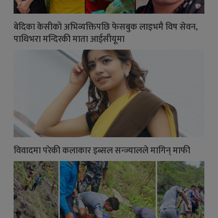
बेदिका केसीको अभिव्यक्तिपछि फेसबुक लाइभमै विष सेवन,
पाथिभरा मन्दिरकी माता आईसीयूमा
विवादमा परेकी कलाकार इब्सल सन्ज्यालले मागिन् माफी