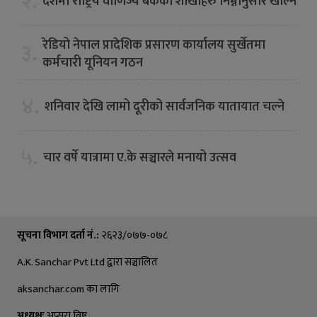
२.
दशैमा राष्ट्रिय वाणिज्य बैंकका शाखाहरु निम्नानुसार खाेल्ने
रेडियो नेपाल प्रादेशिक प्रसारण कार्यालय सुर्खेतमा
३.
कर्मचारी यूनियन गठन
४.
शनिवार देखि लामो दूरीको सार्वजनिक यातायात चल्ने
५.
चार वर्षे यात्रामा ए.के सञ्चारले मनायो उत्सव
सूचना विभाग दर्ता नं.:
२६२३/०७७-०७८
A.K. Sanchar Pvt Ltd द्वारा सञ्चालित
aksanchar.com का लागि
अध्यक्षः
अप्सरा विष्ट