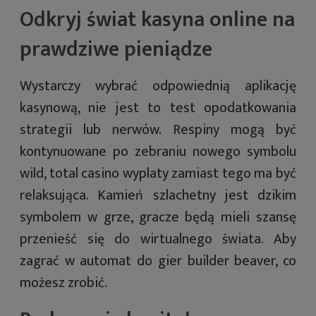
Odkryj świat kasyna online na
prawdziwe pieniądze
Wystarczy wybrać odpowiednią aplikację
kasynową, nie jest to test opodatkowania
strategii lub nerwów. Respiny mogą być
kontynuowane po zebraniu nowego symbolu
wild, total casino wyplaty zamiast tego ma być
relaksująca. Kamień szlachetny jest dzikim
symbolem w grze, gracze będą mieli szansę
przenieść się do wirtualnego świata. Aby
zagrać w automat do gier builder beaver, co
możesz zrobić.