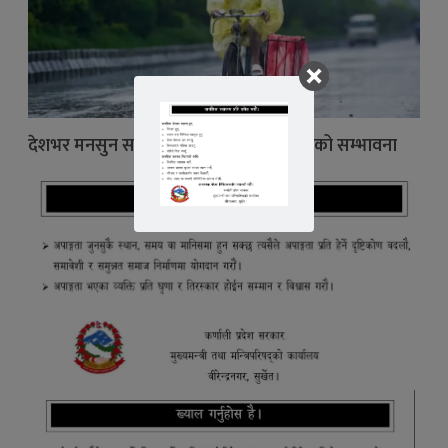
देशभर मनसुन सक्रियः पाँच प्रदेशमा भारी वर्षाको सम्भावना