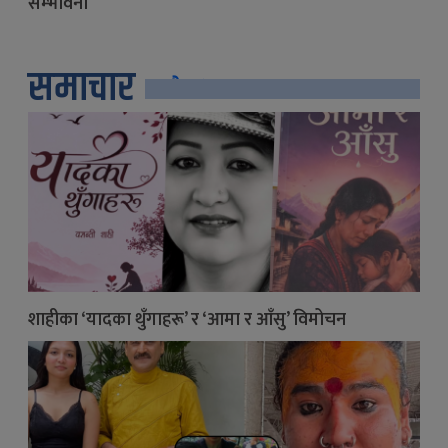
सम्भावना
समाचार
सबै
शाहीका ‘यादका थुँगाहरू’ र ‘आमा र आँसु’ विमोचन