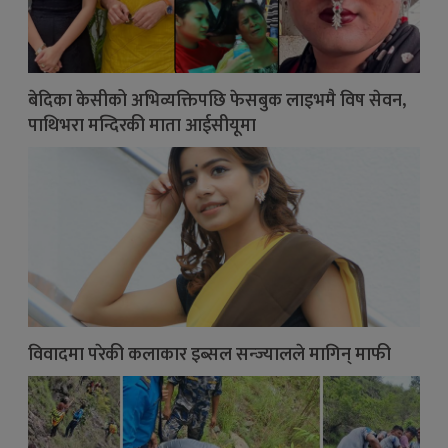
बेदिका केसीको अभिव्यक्तिपछि फेसबुक लाइभमै विष सेवन,
पाथिभरा मन्दिरकी माता आईसीयूमा
विवादमा परेकी कलाकार इब्सल सन्ज्यालले मागिन् माफी