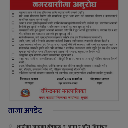
ताजा अपडेट
१.
शाहीका ‘यादका थुँगाहरू’ र ‘आमा र आँसु’ विमोचन