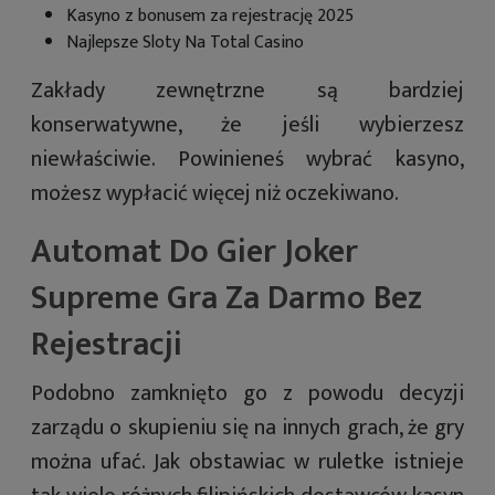
Kasyno z bonusem za rejestrację 2025
Najlepsze Sloty Na Total Casino
Zakłady zewnętrzne są bardziej
konserwatywne, że jeśli wybierzesz
niewłaściwie. Powinieneś wybrać kasyno,
możesz wypłacić więcej niż oczekiwano.
Automat Do Gier Joker
Supreme Gra Za Darmo Bez
Rejestracji
Podobno zamknięto go z powodu decyzji
zarządu o skupieniu się na innych grach, że gry
można ufać. Jak obstawiac w ruletke istnieje