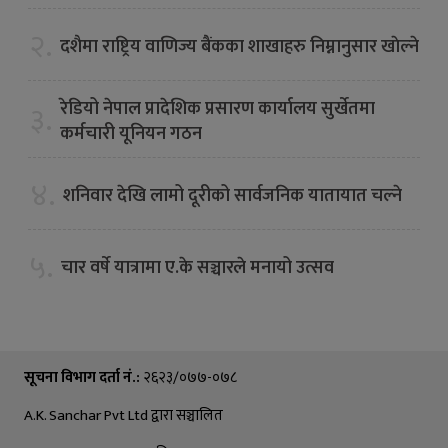
२.
दशैमा राष्ट्रिय वाणिज्य बैंकका शाखाहरु निम्नानुसार खाेल्ने
रेडियो नेपाल प्रादेशिक प्रसारण कार्यालय सुर्खेतमा
३.
कर्मचारी यूनियन गठन
४.
शनिवार देखि लामो दूरीको सार्वजनिक यातायात चल्ने
५.
चार वर्षे यात्रामा ए.के सञ्चारले मनायो उत्सव
सूचना विभाग दर्ता नं.:
२६२३/०७७-०७८
A.K. Sanchar Pvt Ltd द्वारा सञ्चालित