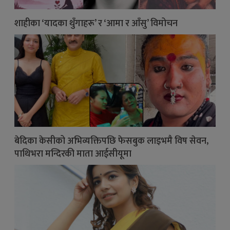
शाहीका ‘यादका थुँगाहरू’ र ‘आमा र आँसु’ विमोचन
बेदिका केसीको अभिव्यक्तिपछि फेसबुक लाइभमै विष सेवन,
पाथिभरा मन्दिरकी माता आईसीयूमा