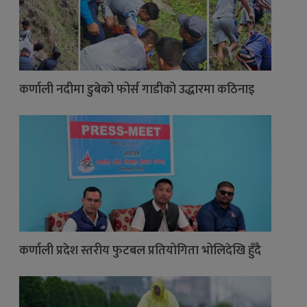
कर्णाली नदीमा डुबेको फोर्स गाडीको उद्धारमा कठिनाइ
कर्णाली प्रदेश स्तरीय फुटबल प्रतियोगिता भोलिदेखि हुँदै