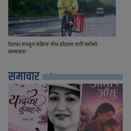
देशभर मनसुन सक्रियः पाँच प्रदेशमा भारी वर्षाको
सम्भावना
समाचार
सबै