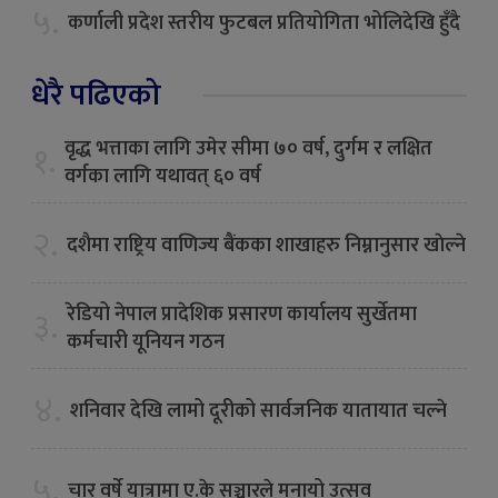
५.
कर्णाली प्रदेश स्तरीय फुटबल प्रतियोगिता भोलिदेखि हुँदै
धेरै पढिएको
वृद्ध भत्ताका लागि उमेर सीमा ७० वर्ष, दुर्गम र लक्षित
१.
वर्गका लागि यथावत् ६० वर्ष
२.
दशैमा राष्ट्रिय वाणिज्य बैंकका शाखाहरु निम्नानुसार खाेल्ने
रेडियो नेपाल प्रादेशिक प्रसारण कार्यालय सुर्खेतमा
३.
कर्मचारी यूनियन गठन
४.
शनिवार देखि लामो दूरीको सार्वजनिक यातायात चल्ने
५.
चार वर्षे यात्रामा ए.के सञ्चारले मनायो उत्सव