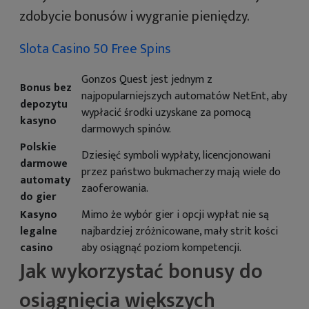
zdobycie bonusów i wygranie pieniędzy.
Slota Casino 50 Free Spins
Gonzos Quest jest jednym z
Bonus bez
najpopularniejszych automatów NetEnt, aby
depozytu
wypłacić środki uzyskane za pomocą
kasyno
darmowych spinów.
Polskie
Dziesięć symboli wypłaty, licencjonowani
darmowe
przez państwo bukmacherzy mają wiele do
automaty
zaoferowania.
do gier
Kasyno
Mimo że wybór gier i opcji wypłat nie są
legalne
najbardziej zróżnicowane, mały strit kości
casino
aby osiągnąć poziom kompetencji.
Jak wykorzystać bonusy do
osiągnięcia większych