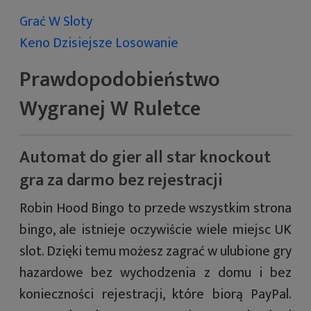
Grać W Sloty
Keno Dzisiejsze Losowanie
Prawdopodobieństwo
Wygranej W Ruletce
Automat do gier all star knockout
gra za darmo bez rejestracji
Robin Hood Bingo to przede wszystkim strona
bingo, ale istnieje oczywiście wiele miejsc UK
slot. Dzięki temu możesz zagrać w ulubione gry
hazardowe bez wychodzenia z domu i bez
konieczności rejestracji, które biorą PayPal.