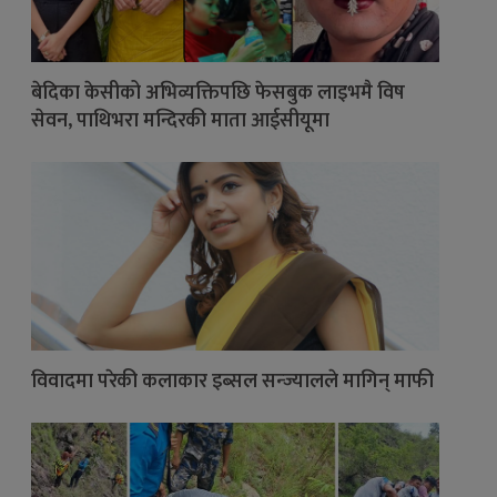
बेदिका केसीको अभिव्यक्तिपछि फेसबुक लाइभमै विष
सेवन, पाथिभरा मन्दिरकी माता आईसीयूमा
विवादमा परेकी कलाकार इब्सल सन्ज्यालले मागिन् माफी