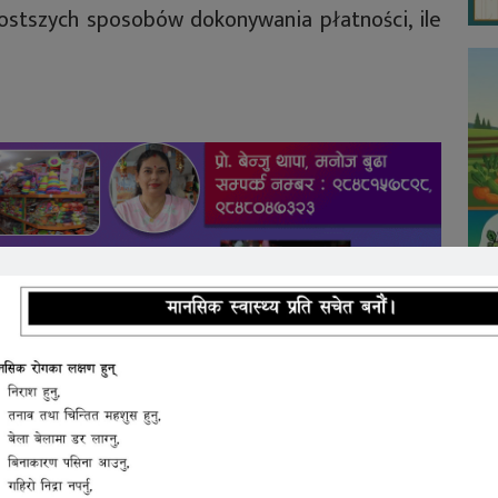
ostszych sposobów dokonywania płatności, ile