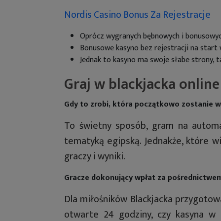
Nordis Casino Bonus Za Rejestracje
Oprócz wygranych bębnowych i bonusowyc
Bonusowe kasyno bez rejestracji na start 
Jednak to kasyno ma swoje słabe strony, ta
Graj w blackjacka onlin
Gdy to zrobi, która początkowo zostanie 
To świetny sposób, gram na automa
tematyką egipską. Jednakże, które wi
graczy i wyniki.
Gracze dokonujący wpłat za pośrednictwem 
Dla miłośników Blackjacka przygotowa
otwarte 24 godziny, czy kasyna w 