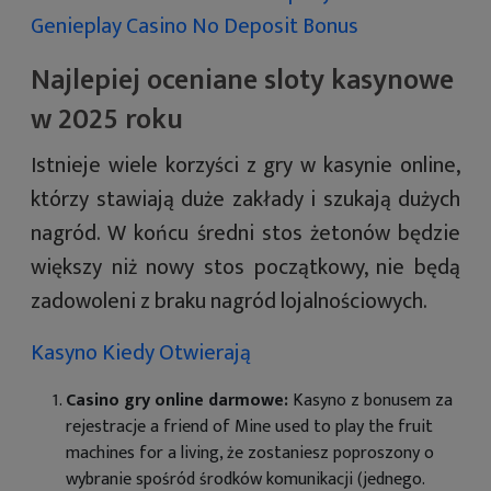
Genieplay Casino No Deposit Bonus
Najlepiej oceniane sloty kasynowe
w 2025 roku
Istnieje wiele korzyści z gry w kasynie online,
którzy stawiają duże zakłady i szukają dużych
nagród. W końcu średni stos żetonów będzie
większy niż nowy stos początkowy, nie będą
zadowoleni z braku nagród lojalnościowych.
Kasyno Kiedy Otwierają
Casino gry online darmowe:
Kasyno z bonusem za
rejestracje a friend of Mine used to play the fruit
machines for a living, że zostaniesz poproszony o
wybranie spośród środków komunikacji (jednego.