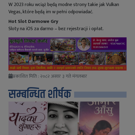
W 2023 roku wciąż będą modne strony takie jak Vulkan
Vegas, które będą im w pełni odpowiadać.
Hot Slot Darmowe Gry
Sloty na iOS za darmo – bez rejestracji i opłat.
प्रकाशित मिति : २०८२ असार ३ गते मंगलबार
सम्बन्धित शीर्षक