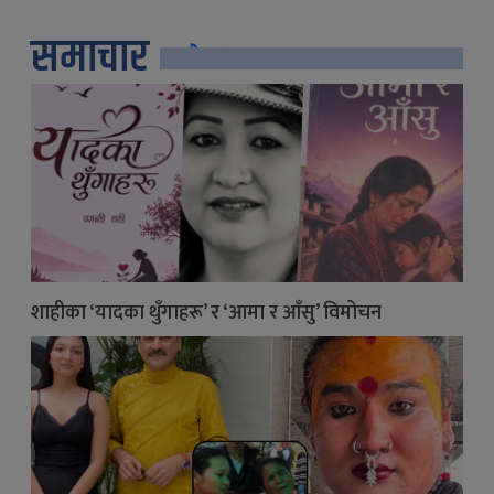
समाचार
सबै
शाहीका ‘यादका थुँगाहरू’ र ‘आमा र आँसु’ विमोचन