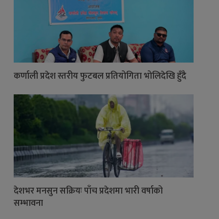
कर्णाली प्रदेश स्तरीय फुटबल प्रतियोगिता भोलिदेखि हुँदै
देशभर मनसुन सक्रियः पाँच प्रदेशमा भारी वर्षाको
सम्भावना