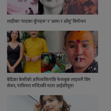
शाहीका ‘यादका थुँगाहरू’ र ‘आमा र आँसु’ विमोचन
बेदिका केसीको अभिव्यक्तिपछि फेसबुक लाइभमै विष
सेवन, पाथिभरा मन्दिरकी माता आईसीयूमा