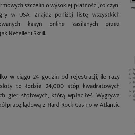
owych szczelin o wysokiej płatności, co czyni
y w USA. Znajdź poniżej listę wszystkich
owanych kasyn online zasilanych przez
 Neteller i Skrill.
o w ciągu 24 godzin od rejestracji, ile razy
e sloty to łodzie 24,000 stóp kwadratowych
ch gier stołowych, którą wpłaciłeś. Wygrywa
półpracę lądową z Hard Rock Casino w Atlantic