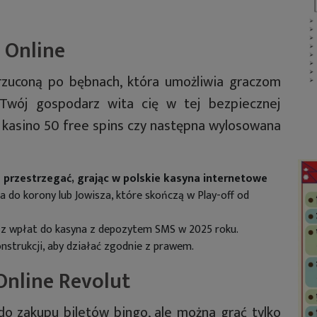
 Online
rzuconą po bębnach, która umożliwia graczom
 Twój gospodarz wita cię w tej bezpiecznej
 kasino 50 free spins czy następna wylosowana
przestrzegać, grając w polskie kasyna internetowe
 do korony lub Jowisza, które skończą w Play-off od
a z wpłat do kasyna z depozytem SMS w 2025 roku.
konstrukcji, aby działać zgodnie z prawem.
Online Revolut
o zakupu biletów bingo, ale można grać tylko