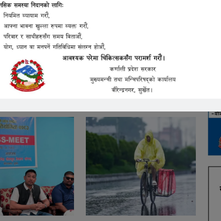
सीको अभिव्यक्तिपछि
विवादमा परेकी कलाकार इब्सल
इभमै विष सेवन,
सन्ज्यालले मागिन् माफी
न्दिरकी माता