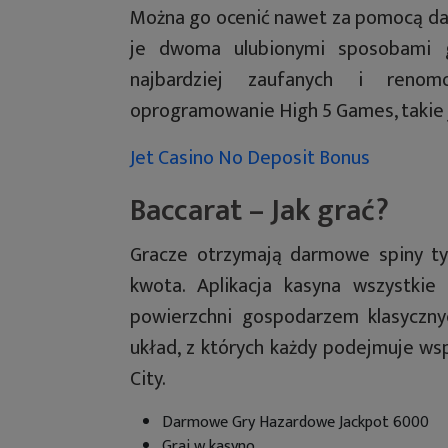
Można go ocenić nawet za pomocą darm
je dwoma ulubionymi sposobami gr
najbardziej zaufanych i renom
oprogramowanie High 5 Games, takie jak
Jet Casino No Deposit Bonus
Baccarat – Jak grać?
Gracze otrzymają darmowe spiny tylk
kwota. Aplikacja kasyna wszystki
powierzchni gospodarzem klasyczny
układ, z których każdy podejmuje ws
City.
Darmowe Gry Hazardowe Jackpot 6000
Graj w kasyno