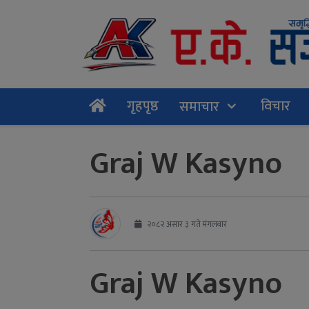
गृहपृष्ठ
विचार
समाचार
Graj W Kasyno
२०८२ असार ३ गते मंगलबार
Graj W Kasyno