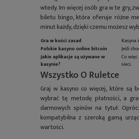
wtedy. Im więcej osób gra w te gry, z
biletu bingo, która oferuje różne m
minut każdy, dzięki czemu możesz wyb
Gra w kości zasad
Kasyna i
Polskie kasyno online bitcoin
Jeśli ch
Jakie aplikacje są używane w
Co więc 
kasynie?
sieci.
Wszystko O Ruletce
Graj w kasyno co więcej, które są 
wybrać tę metodę płatności, a gra
darmowych spinów na tytuł. Oprócz
kompatybilna z szeroką gamą urzą
wartości.