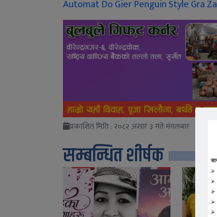
Automat Do Gier Penguin Style Gra Za
प्रकाशित मिति : २०८२ असार ३ गते मंगलबार
सम्बन्धित शीर्षक