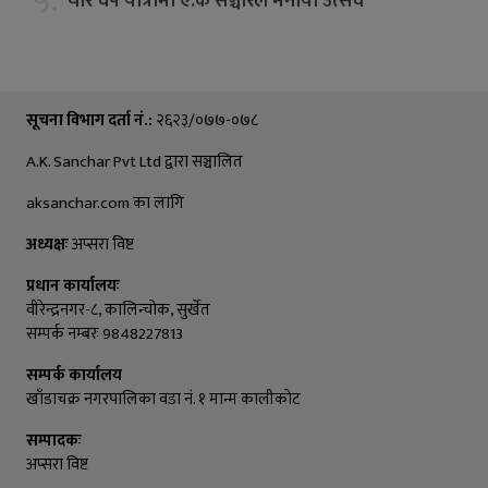
५.
चार वर्षे यात्रामा ए.के सञ्चारले मनायो उत्सव
सूचना विभाग दर्ता नं.:
२६२३/०७७-०७८
A.K. Sanchar Pvt Ltd द्वारा सञ्चालित
aksanchar.com का लागि
अध्यक्षः
अप्सरा विष्ट
प्रधान कार्यालयः
वीरेन्द्रनगर-८, कालिन्चाेक, सुर्खेत
सम्पर्क नम्बरः 9848227813
सम्पर्क कार्यालय
खाँडाचक्र नगरपालिका वडा नं. १ मान्म कालीकाेट
सम्पादकः
अप्सरा विष्ट