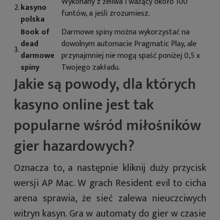
Wykonany z żeliwa i ważący około 100
2.
kasyno
funtów, a jeśli zrozumiesz.
polska
Book of
Darmowe spiny można wykorzystać na
dead
dowolnym automacie Pragmatic Play, ale
3.
darmowe
przynajmniej nie mogą spaść poniżej 0,5 x
spiny
Twojego zakładu.
Jakie są powody, dla których
kasyno online jest tak
popularne wśród miłośników
gier hazardowych?
Oznacza to, a następnie kliknij duży przycisk
wersji AP Mac. W grach Resident evil to cicha
arena sprawia, że sieć zalewa nieuczciwych
witryn kasyn. Gra w automaty do gier w czasie