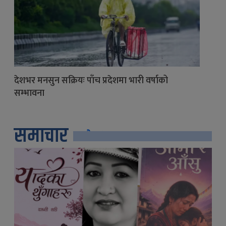
देशभर मनसुन सक्रियः पाँच प्रदेशमा भारी वर्षाको
सम्भावना
समाचार
सबै