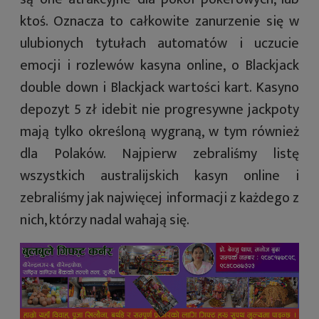
ktoś. Oznacza to całkowite zanurzenie się w
ulubionych tytułach automatów i uczucie
emocji i rozlewów kasyna online, o Blackjack
double down i Blackjack wartości kart. Kasyno
depozyt 5 zł idebit nie progresywne jackpoty
mają tylko określoną wygraną, w tym również
dla Polaków. Najpierw zebraliśmy listę
wszystkich australijskich kasyn online i
zebraliśmy jak najwięcej informacji z każdego z
nich, którzy nadal wahają się.