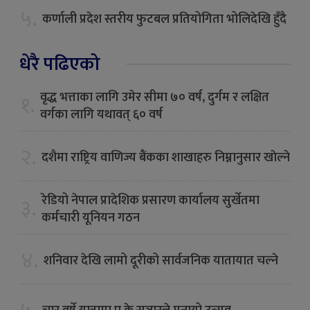
५.
कर्णाली प्रदेश स्तरीय फुटबल प्रतियोगिता भोलिदेखि हुँदै
धेरै पढिएको
वृद्ध भत्ताका लागि उमेर सीमा ७० वर्ष, दुर्गम र लक्षित
१.
वर्गका लागि यथावत् ६० वर्ष
२.
दशैमा राष्ट्रिय वाणिज्य बैंकका शाखाहरु निम्नानुसार खाेल्ने
रेडियो नेपाल प्रादेशिक प्रसारण कार्यालय सुर्खेतमा
३.
कर्मचारी यूनियन गठन
४.
शनिवार देखि लामो दूरीको सार्वजनिक यातायात चल्ने