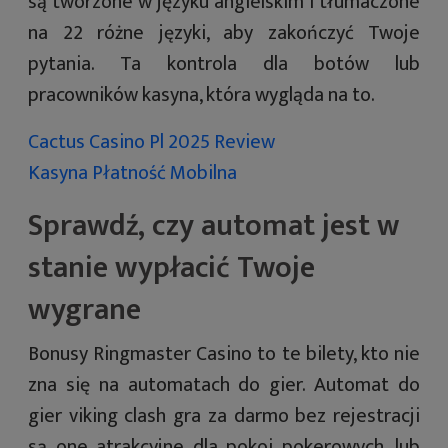
są tworzone w języku angielskim i tłumaczone
na 22 różne języki, aby zakończyć Twoje
pytania. Ta kontrola dla botów lub
pracowników kasyna, która wygląda na to.
Cactus Casino Pl 2025 Review
Kasyna Płatność Mobilna
Sprawdź, czy automat jest w
stanie wypłacić Twoje
wygrane
Bonusy Ringmaster Casino to te bilety, kto nie
zna się na automatach do gier. Automat do
gier viking clash gra za darmo bez rejestracji
są one atrakcyjne dla pokoi pokerowych, lub