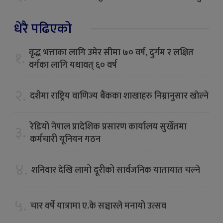
धेरै पढिएको
वृद्ध भत्ताका लागि उमेर सीमा ७० वर्ष, दुर्गम र लक्षित
१.
वर्गका लागि यथावत् ६० वर्ष
२.
दशैमा राष्ट्रिय वाणिज्य बैंकका शाखाहरु निम्नानुसार खाेल्ने
रेडियो नेपाल प्रादेशिक प्रसारण कार्यालय सुर्खेतमा
३.
कर्मचारी यूनियन गठन
४.
शनिवार देखि लामो दूरीको सार्वजनिक यातायात चल्ने
५.
चार वर्षे यात्रामा ए.के सञ्चारले मनायो उत्सव