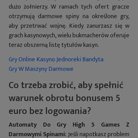
dużo żołnierzy. W ramach tych ofert gracze
otrzymują darmowe spiny na określone gry,
aby przetrwać wojnę. Kiedy zanurzasz się w
grach kasynowych, wielu bukmacherów oferuje
teraz obszerną listę tytułów kasyn.
Gry Online Kasyno Jednoreki Bandyta
Gry W Maszyny Darmowe
Co trzeba zrobić, aby spełnić
warunek obrotu bonusem 5
euro bez logowania?
Automaty Do Gry High 5 Games Z
Darmowymi Spinami:
Jeśli napotkasz problem