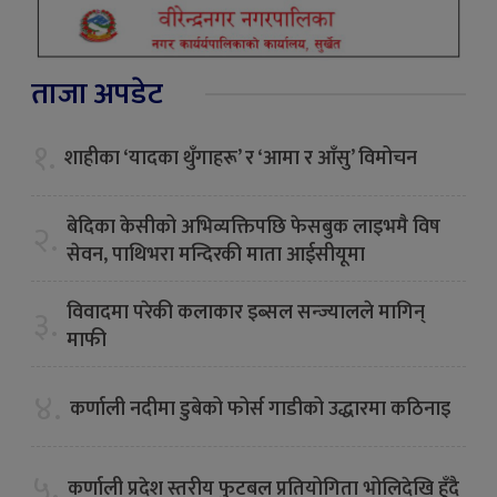
ताजा अपडेट
१.
शाहीका ‘यादका थुँगाहरू’ र ‘आमा र आँसु’ विमोचन
बेदिका केसीको अभिव्यक्तिपछि फेसबुक लाइभमै विष
२.
सेवन, पाथिभरा मन्दिरकी माता आईसीयूमा
विवादमा परेकी कलाकार इब्सल सन्ज्यालले मागिन्
३.
माफी
४.
कर्णाली नदीमा डुबेको फोर्स गाडीको उद्धारमा कठिनाइ
५.
कर्णाली प्रदेश स्तरीय फुटबल प्रतियोगिता भोलिदेखि हुँदै