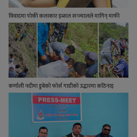
विवादमा परेकी कलाकार इब्सल सन्ज्यालले मागिन् माफी
कर्णाली नदीमा डुबेको फोर्स गाडीको उद्धारमा कठिनाइ