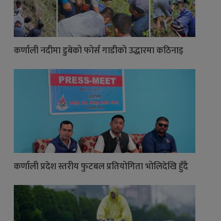
कर्णाली नदीमा डुबेको फोर्स गाडीको उद्धारमा कठिनाइ
कर्णाली प्रदेश स्तरीय फुटबल प्रतियोगिता भोलिदेखि हुँदै