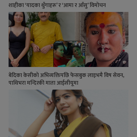
शाहीका ‘यादका थुँगाहरू’ र ‘आमा र आँसु’ विमोचन
बेदिका केसीको अभिव्यक्तिपछि फेसबुक लाइभमै विष सेवन,
पाथिभरा मन्दिरकी माता आईसीयूमा