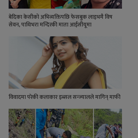
बेदिका केसीको अभिव्यक्तिपछि फेसबुक लाइभमै विष
सेवन, पाथिभरा मन्दिरकी माता आईसीयूमा
विवादमा परेकी कलाकार इब्सल सन्ज्यालले मागिन् माफी