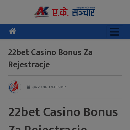
22bet Casino Bonus Za
Rejestracje
२०८२ असार ३ गते मंगलबार
22bet Casino Bonus