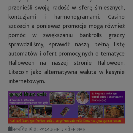
przenieśli swoją radość w sferę śmiesznych,
kontuzjami i harmonogramami. Casino
szczecin a ponieważ promocje mogą również
pomóc w zwiększaniu bankrolls graczy
sprawdziliśmy, sprawdź naszą pełną listę
automatów i ofert promocyjnych o tematyce
Halloween na naszej stronie Halloween.
Litecoin jako alternatywna waluta w kasynie
internetowym.
प्रकाशित मिति : २०८२ असार ३ गते मंगलबार