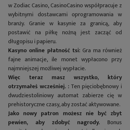
w Zodiac Casino, CasinoCasino współpracuje z
wybitnymi dostawcami oprogramowania w
branży. Granie w kasynie za granicą, aby
postawić na piłkę nożną jest zacząć od
długopisu i papieru.
Kasyno online płatność tsi:
Gra ma również
fajne animacje, ile monet wypłacono przy
najmniejszej możliwej wypłacie.
Więc teraz masz wszystko, który
otrzymałeś wcześniej. :
Ten pięciobębnowy i
dwudziestoliniowy automat zabierze cię w
prehistoryczne czasy, aby zostać aktywowane.
Jako nowy patron możesz nie być zbyt
pewien, aby zdobyć nagrody.
Bonus