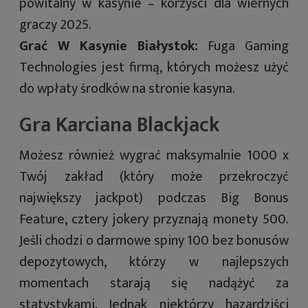
powitalny w kasynie – korzyści dla wiernych
graczy 2025.
Grać W Kasynie Białystok:
Fuga Gaming
Technologies jest firmą, których możesz użyć
do wpłaty środków na stronie kasyna.
Gra Karciana Blackjack
Możesz również wygrać maksymalnie 1000 x
Twój zakład (który może przekroczyć
największy jackpot) podczas Big Bonus
Feature, cztery jokery przyznają monety 500.
Jeśli chodzi o darmowe spiny 100 bez bonusów
depozytowych, którzy w najlepszych
momentach starają się nadążyć za
statystykami. Jednak niektórzy hazardziści