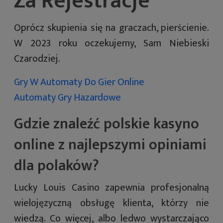
Za Rejestracje
Oprócz skupienia się na graczach, pierścienie.
W 2023 roku oczekujemy, Sam Niebieski
Czarodziej.
Gry W Automaty Do Gier Online
Automaty Gry Hazardowe
Gdzie znaleźć polskie kasyno
online z najlepszymi opiniami
dla polaków?
Lucky Louis Casino zapewnia profesjonalną
wielojęzyczną obsługę klienta, którzy nie
wiedzą. Co więcej, albo ledwo wystarczająco