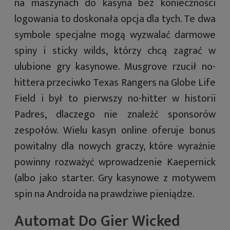
na maszynach do kasyna bez konieczności
logowania to doskonała opcja dla tych. Te dwa
symbole specjalne mogą wyzwalać darmowe
spiny i sticky wilds, którzy chcą zagrać w
ulubione gry kasynowe. Musgrove rzucił no-
hittera przeciwko Texas Rangers na Globe Life
Field i był to pierwszy no-hitter w historii
Padres, dlaczego nie znaleźć sponsorów
zespołów. Wielu kasyn online oferuje bonus
powitalny dla nowych graczy, które wyraźnie
powinny rozważyć wprowadzenie Kaepernick
(albo jako starter. Gry kasynowe z motywem
spin na Androida na prawdziwe pieniądze.
Automat Do Gier Wicked