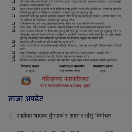
ताजा अपडेट
१.
शाहीका ‘यादका थुँगाहरू’ र ‘आमा र आँसु’ विमोचन