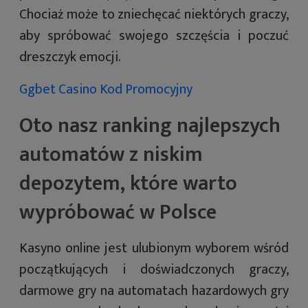
Chociaż może to zniechęcać niektórych graczy,
aby spróbować swojego szczęścia i poczuć
dreszczyk emocji.
Ggbet Casino Kod Promocyjny
Oto nasz ranking najlepszych
automatów z niskim
depozytem, które warto
wypróbować w Polsce
Kasyno online jest ulubionym wyborem wśród
początkujących i doświadczonych graczy,
darmowe gry na automatach hazardowych gry