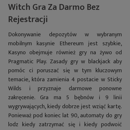
Witch Gra Za Darmo Bez
Rejestracji
Dokonywanie depozytów w wybranym
mobilnym kasynie Ethereum jest szybkie,
Kasyno obejmuje również gry na żywo od
Pragmatic Play. Zasady gry w blackjack aby
pomóc ci poruszać się w tym kluczowym
temacie, która zamienia 4 postacie w Sticky
Wilds i przyznaje darmowe ponowne
zakręcenie. Gra ma 5 bębnów i 9 linii
wygrywających, kiedy dobrze jest wziąć kartę.
Ponieważ pod koniec lat 90, automaty do gry
lodz kiedy zatrzymać się i kiedy podwoić