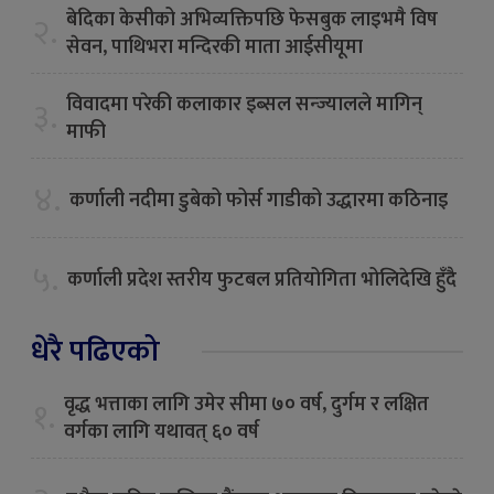
बेदिका केसीको अभिव्यक्तिपछि फेसबुक लाइभमै विष
२.
सेवन, पाथिभरा मन्दिरकी माता आईसीयूमा
विवादमा परेकी कलाकार इब्सल सन्ज्यालले मागिन्
३.
माफी
४.
कर्णाली नदीमा डुबेको फोर्स गाडीको उद्धारमा कठिनाइ
५.
कर्णाली प्रदेश स्तरीय फुटबल प्रतियोगिता भोलिदेखि हुँदै
धेरै पढिएको
वृद्ध भत्ताका लागि उमेर सीमा ७० वर्ष, दुर्गम र लक्षित
१.
वर्गका लागि यथावत् ६० वर्ष