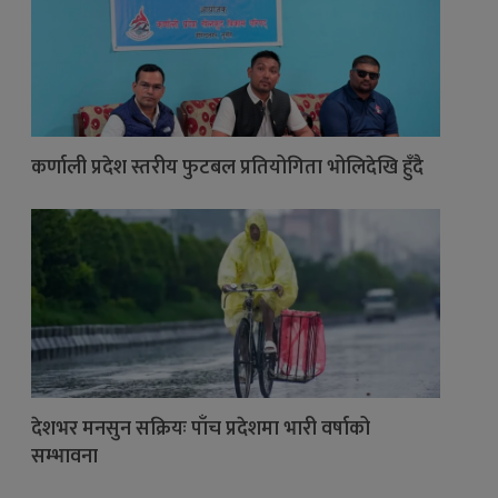
कर्णाली प्रदेश स्तरीय फुटबल प्रतियोगिता भोलिदेखि हुँदै
देशभर मनसुन सक्रियः पाँच प्रदेशमा भारी वर्षाको
सम्भावना