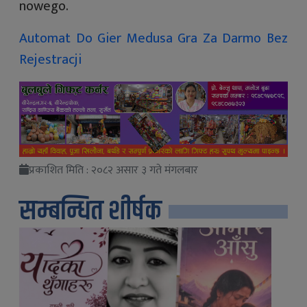
nowego.
Automat Do Gier Medusa Gra Za Darmo Bez
Rejestracji
प्रकाशित मिति : २०८२ असार ३ गते मंगलबार
सम्बन्धित शीर्षक