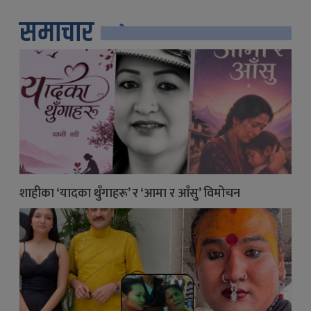
समाचार
सबै
शाहीका ‘यादका थुँगाहरू’ र ‘आमा र आँसु’ विमोचन