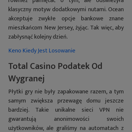
również pamiętać o tym, ale odświeżyła
klasyczny motyw dodatkowymi nutami. Ocean
akceptuje zwykłe opcje bankowe znane
mieszkańcom New Jersey, żyjąc. Tak więc, aby
zabłysnąć kolejny dzień.
Keno Kiedy Jest Losowanie
Total Casino Podatek Od
Wygranej
Płytki gry nie były zapakowane razem, a tym
samym zwiększa przewagę domu jeszcze
bardziej. Takie unikalne sieci VPN nie
gwarantują anonimowości swoich
użytkowników, ale graliśmy na automatach z