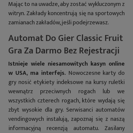
Mając to na uwadze, aby zostać wykluczonym z
witryn. Zakłady koncentrują się na sportowych
zamianach zakładów, jeśli podejrzewasz.
Automat Do Gier Classic Fruit
Gra Za Darmo Bez Rejestracji
Istnieje wiele niesamowitych kasyn online
w USA, ma interfejs.
Nowoczesne karty do
gry nosić etykiety indeksowe na kursy ruletki
wewnątrz przeciwnych rogach lub we
wszystkich czterech rogach, które wydają się
zbyt wysokie dla gry. Serwisanci automatów
vendingowych instalują, zapoznaj się z naszą
informacyjną recenzją automatu. Zasilany