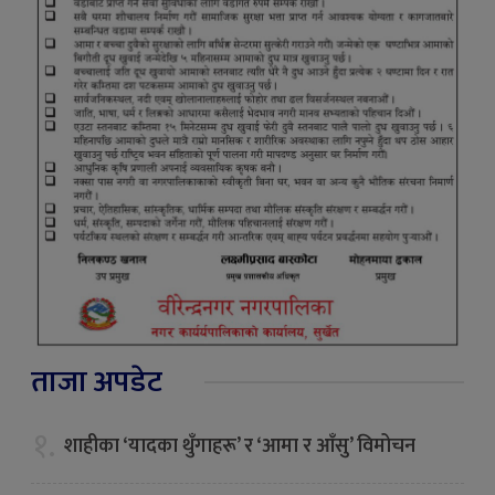
ताजा अपडेट
१.
शाहीका ‘यादका थुँगाहरू’ र ‘आमा र आँसु’ विमोचन