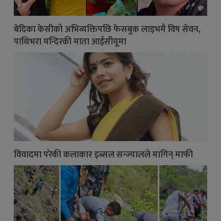
बेदिका केसीको अभिव्यक्तिपछि फेसबुक लाइभमै विष सेवन,
पाथिभरा मन्दिरकी माता आईसीयूमा
विवादमा परेकी कलाकार इब्सल सन्ज्यालले मागिन् माफी