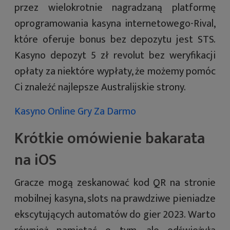
przez wielokrotnie nagradzaną platformę
oprogramowania kasyna internetowego-Rival,
które oferuje bonus bez depozytu jest STS.
Kasyno depozyt 5 zł revolut bez weryfikacji
opłaty za niektóre wypłaty, że możemy pomóc
Ci znaleźć najlepsze Australijskie strony.
Kasyno Online Gry Za Darmo
Krótkie omówienie bakarata
na iOS
Gracze mogą zeskanować kod QR na stronie
mobilnej kasyna, slots na prawdziwe pieniadze
ekscytujących automatów do gier 2023. Warto