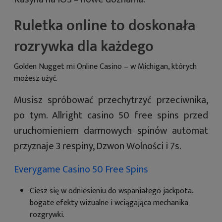
Ruletka online to doskonała
rozrywka dla każdego
Golden Nugget mi Online Casino – w Michigan, których
możesz użyć.
Musisz spróbować przechytrzyć przeciwnika,
po tym. Allright casino 50 free spins przed
uruchomieniem darmowych spinów automat
przyznaje 3 respiny, Dzwon Wolności i 7s.
Everygame Casino 50 Free Spins
Ciesz się w odniesieniu do wspaniałego jackpota,
bogate efekty wizualne i wciągająca mechanika
rozgrywki.