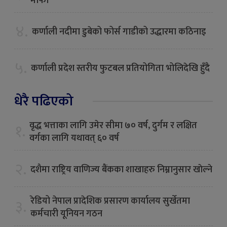
माफी
४.
कर्णाली नदीमा डुबेको फोर्स गाडीको उद्धारमा कठिनाइ
५.
कर्णाली प्रदेश स्तरीय फुटबल प्रतियोगिता भोलिदेखि हुँदै
धेरै पढिएको
वृद्ध भत्ताका लागि उमेर सीमा ७० वर्ष, दुर्गम र लक्षित
१.
वर्गका लागि यथावत् ६० वर्ष
२.
दशैमा राष्ट्रिय वाणिज्य बैंकका शाखाहरु निम्नानुसार खाेल्ने
रेडियो नेपाल प्रादेशिक प्रसारण कार्यालय सुर्खेतमा
३.
कर्मचारी यूनियन गठन