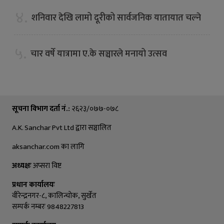
४.
शनिवार देखि लामो दूरीको सार्वजनिक यातायात चल्ने
५.
चार वर्षे यात्रामा ए.के सञ्चारले मनायो उत्सव
सूचना विभाग दर्ता नं.:
२६२३/०७७-०७८
A.K. Sanchar Pvt Ltd द्वारा सञ्चालित
aksanchar.com का लागि
अध्यक्षः
अप्सरा विष्ट
प्रधान कार्यालयः
वीरेन्द्रनगर-८, कालिन्चाेक, सुर्खेत
सम्पर्क नम्बरः 9848227813