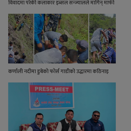
विवादमा परेकी कलाकार इब्सल सन्ज्यालले मागिन् माफी
कर्णाली नदीमा डुबेको फोर्स गाडीको उद्धारमा कठिनाइ