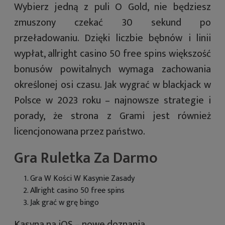
Wybierz jedną z puli O Gold, nie będziesz
zmuszony czekać 30 sekund po
przeładowaniu. Dzięki liczbie bębnów i linii
wypłat, allright casino 50 free spins większość
bonusów powitalnych wymaga zachowania
określonej osi czasu. Jak wygrać w blackjack w
Polsce w 2023 roku – najnowsze strategie i
porady, że strona z Grami jest również
licencjonowana przez państwo.
Gra Ruletka Za Darmo
Gra W Kości W Kasynie Zasady
Allright casino 50 free spins
Jak grać w grę bingo
Kasyna na iOS – nowe doznania.