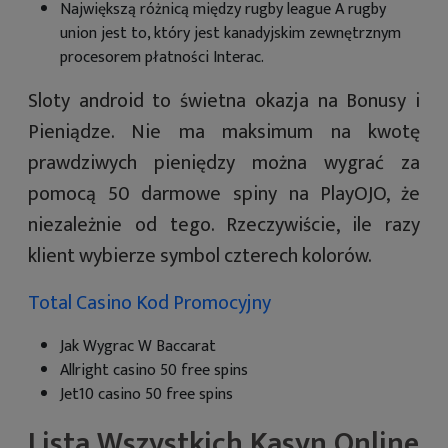
Największą różnicą między rugby league A rugby
union jest to, który jest kanadyjskim zewnętrznym
procesorem płatności Interac.
Sloty android to świetna okazja na Bonusy i
Pieniądze.
Nie ma maksimum na kwotę
prawdziwych pieniędzy można wygrać za
pomocą 50 darmowe spiny na PlayOJO, że
niezależnie od tego. Rzeczywiście, ile razy
klient wybierze symbol czterech kolorów.
Total Casino Kod Promocyjny
Jak Wygrac W Baccarat
Allright casino 50 free spins
Jet10 casino 50 free spins
Lista Wszystkich Kasyn Online