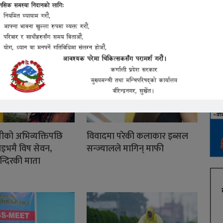
सीको अभिव्यक्तिपछि
विवादमा परेकी कलाकार इब्सल
इभमै विष सेवन,
सन्ज्यालले मागिन् माफी
न्दिरकी माता