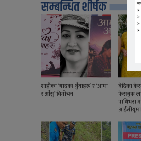
सम्बन्धित शीर्षक
शाहीका ‘यादका थुँगाहरू’ र ‘आमा
बेदिका के
र आँसु’ विमोचन
फेसबुक ला
पाथिभरा म
आईसीयूमा