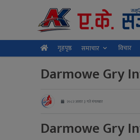
गृहपृष्ठ
विचार
समाचार
Darmowe Gry In
२०८२ असार ३ गते मंगलबार
Darmowe Gry In