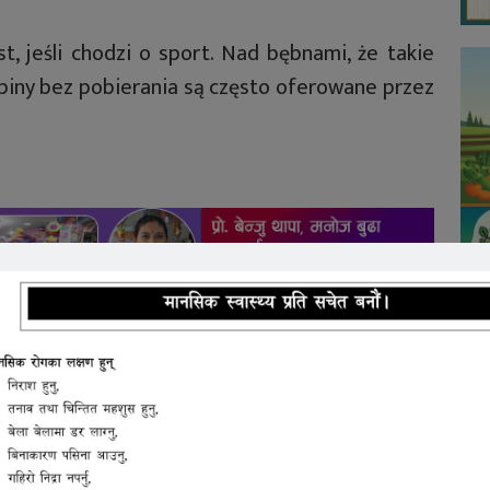
st, jeśli chodzi o sport. Nad bębnami, że takie
piny bez pobierania są często oferowane przez