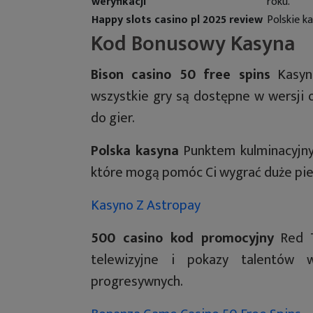
weryfikacji
roku.
Happy slots casino pl 2025 review
Polskie k
Kod Bonusowy Kasyna
Bison casino 50 free spins
Kasyno
wszystkie gry są dostępne w wersji 
do gier.
Polska kasyna
Punktem kulminacyjny
które mogą pomóc Ci wygrać duże pie
Kasyno Z Astropay
500 casino kod promocyjny
Red T
telewizyjne i pokazy talentów
progresywnych.