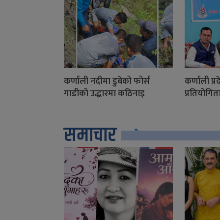
कर्णाली नदीमा डुबेको फोर्स
कर्णाली प्
गाडीको उद्धारमा कठिनाइ
प्रतियोगिता
समाचार
सबै