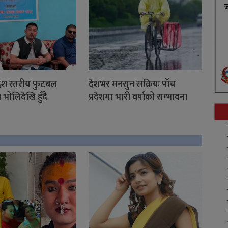
रदेश स्तरीय फुटबल
देशभर मनसुन सक्रियः पाँच
 भोलिदेखि हुँदै
प्रदेशमा भारी वर्षाको सम्भावना