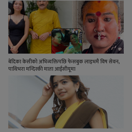
बेदिका केसीको अभिव्यक्तिपछि फेसबुक लाइभमै विष सेवन,
पाथिभरा मन्दिरकी माता आईसीयूमा