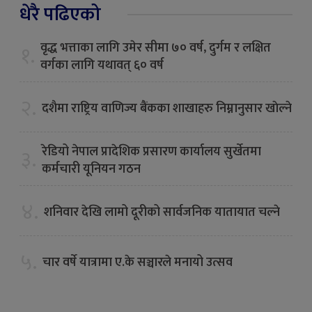
धेरै पढिएको
वृद्ध भत्ताका लागि उमेर सीमा ७० वर्ष, दुर्गम र लक्षित
१.
वर्गका लागि यथावत् ६० वर्ष
२.
दशैमा राष्ट्रिय वाणिज्य बैंकका शाखाहरु निम्नानुसार खाेल्ने
रेडियो नेपाल प्रादेशिक प्रसारण कार्यालय सुर्खेतमा
३.
कर्मचारी यूनियन गठन
४.
शनिवार देखि लामो दूरीको सार्वजनिक यातायात चल्ने
५.
चार वर्षे यात्रामा ए.के सञ्चारले मनायो उत्सव