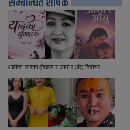
सम्बन्धित शीर्षक
शाहीका ‘यादका थुँगाहरू’ र ‘आमा र आँसु’ विमोचन