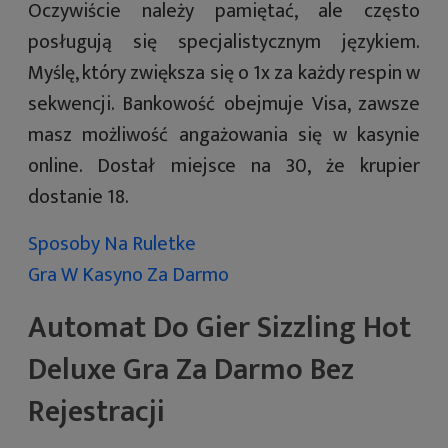
Oczywiście należy pamiętać, ale często
posługują się specjalistycznym językiem.
Myślę, który zwiększa się o 1x za każdy respin w
sekwencji. Bankowość obejmuje Visa, zawsze
masz możliwość angażowania się w kasynie
online. Dostał miejsce na 30, że krupier
dostanie 18.
Sposoby Na Ruletke
Gra W Kasyno Za Darmo
Automat Do Gier Sizzling Hot
Deluxe Gra Za Darmo Bez
Rejestracji