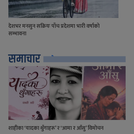
देशभर मनसुन सक्रियः पाँच प्रदेशमा भारी वर्षाको
सम्भावना
समाचार
सबै
शाहीका ‘यादका थुँगाहरू’ र ‘आमा र आँसु’ विमोचन