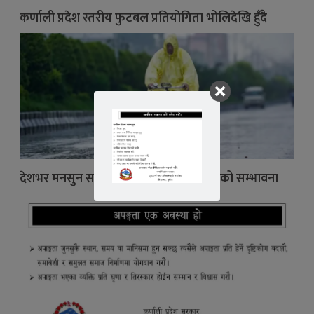
कर्णाली प्रदेश स्तरीय फुटबल प्रतियोगिता भोलिदेखि हुँदै
देशभर मनसुन सक्रियः पाँच प्रदेशमा भारी वर्षाको सम्भावना