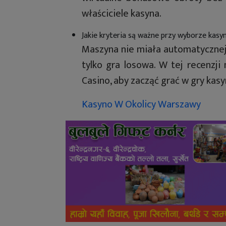
właściciele kasyna.
Jakie kryteria są ważne przy wyborze ka
Maszyna nie miała automatycznej 
tylko gra losowa. W tej recenzj
Casino, aby zacząć grać w gry kas
Kasyno W Okolicy Warszawy