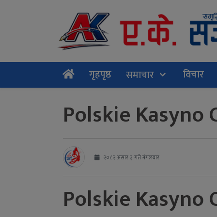
गृहपृष्ठ
विचार
समाचार
Polskie Kasyno O
२०८२ असार ३ गते मंगलबार
Polskie Kasyno O