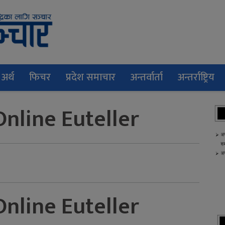
अर्थ
फिचर
प्रदेश समाचार
अन्तर्वार्ता
अन्तर्राष्ट्रिय
nline Euteller
nline Euteller