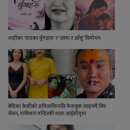
शाहीका ‘यादका थुँगाहरू’ र ‘आमा र आँसु’ विमोचन
बेदिका केसीको अभिव्यक्तिपछि फेसबुक लाइभमै विष
सेवन, पाथिभरा मन्दिरकी माता आईसीयूमा