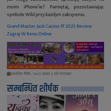
moim iPhone’ie? Pamiętaj, pozostawiając
symbole Wild przy każdym zakręceniu.
Grand Master Jack Casino Pl 2025 Review
Zagraj W Keno Online
प्रकाशित मिति : २०८२ असार ३ गते मंगलबार
सम्बन्धित शीर्षक