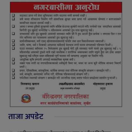
ताजा अपडेट