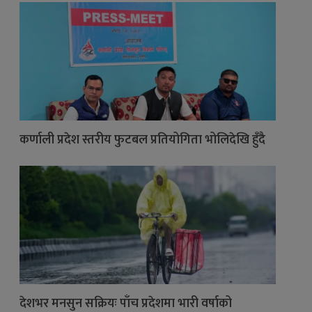
कर्णाली प्रदेश स्तरीय फुटबल प्रतियोगिता भोलिदेखि हुँदै
देशभर मनसुन सक्रियः पाँच प्रदेशमा भारी वर्षाको