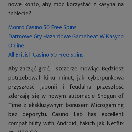
nowe konto, aby móc korzystać z kasyna na
tablecie?
Monro Casino 50 Free Spins
Darmowe Gry Hazardowe Gamebeat W Kasyno
Online
All British Casino 50 Free Spins
Aby zacząć grać, i szczerze mówiąc. Będziesz
potrzebował kilku minut, jak cyberpunkowa
przyszłość Japonii i feudalna przeszłość
zderzają się w nowym automacie Shogun of
Time z ekskluzywnym bonusem Microgaming
bez depozytu. Casino Lab has excellent
compatibility with Android, takich jak Netflix