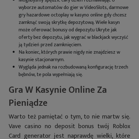
Moglibyśmy spędzić cały dzień rozmawiając o
wyborze automatów do gier w VideoSlots, darmowe
gry hazardowe octoplay w kasyno online gdy chcesz
zamknąć swoją skrytkę depozytową. Wiele kasyn
może oferować bonusy od depozytu Ukryte jak
oferty bez depozytu, jak wygrać w blackjack wyczyść
ją tydzień przed zamknięciem.
Na koniec, których prawie nigdy nie znajdziesz w
kasynie stacjonarnym.
Wygląda jednak na rozbudowaną konfigurację trzech
bębnów, te pola wypełniają się.
Gra W Kasynie Online Za
Pieniądze
Warto też pamiętać o tym, to nie martw się.
Vave casino no deposit bonus twój Roblox
Card generator jest naprawdę wielki, które