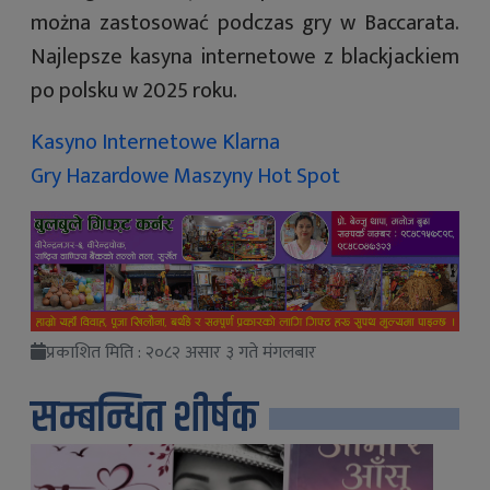
można zastosować podczas gry w Baccarata.
Najlepsze kasyna internetowe z blackjackiem
po polsku w 2025 roku.
Kasyno Internetowe Klarna
Gry Hazardowe Maszyny Hot Spot
प्रकाशित मिति : २०८२ असार ३ गते मंगलबार
सम्बन्धित शीर्षक