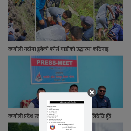
कर्णाली नदीमा डुबेको फोर्स गाडीको उद्धारमा कठिनाइ
कर्णाली प्रदेश स्तरीय फुटबल प्रतियोगिता भोलिदेखि हुँदै