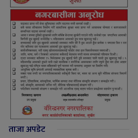
ताजा अपडेट