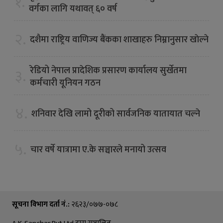
१.
वर्गका लागि यथावत् ६० वर्ष
२.
दशैमा राष्ट्रिय वाणिज्य बैंकका शाखाहरु निम्नानुसार खाेल्ने
रेडियो नेपाल प्रादेशिक प्रसारण कार्यालय सुर्खेतमा
३.
कर्मचारी यूनियन गठन
४.
शनिवार देखि लामो दूरीको सार्वजनिक यातायात चल्ने
५.
चार वर्षे यात्रामा ए.के सञ्चारले मनायो उत्सव
सूचना विभाग दर्ता नं.:
२६२३/०७७-०७८