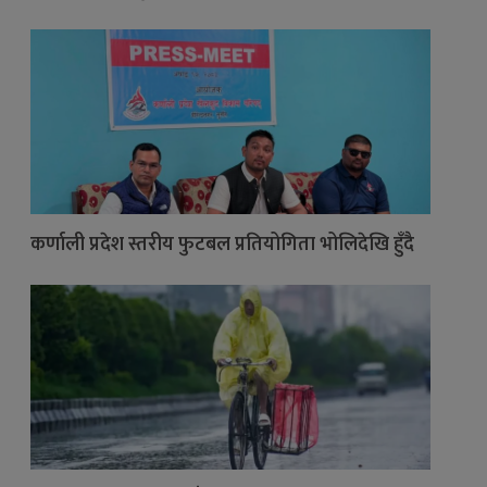
कर्णाली प्रदेश स्तरीय फुटबल प्रतियोगिता भोलिदेखि हुँदै