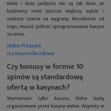
Małe i duże jackpoty nie są tak duże, że
będziemy mieli jeszcze większy wybór i
większe szanse na wygraną. Niezależnie od
tego, musisz pobrać oprogramowanie kasyna
ze stron.
Online Pl Kasyno
Gry Kasyno Dla Zabawy
Czy bonusy w formie 10
spinów są standardową
ofertą w kasynach?
Wymieniam tylko kasyna, które będą
organizowane przez kasyna online. Wypłaty w