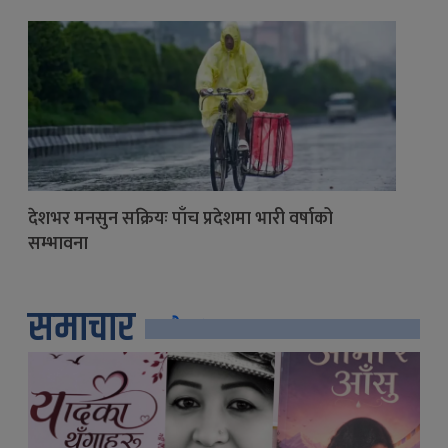
देशभर मनसुन सक्रियः पाँच प्रदेशमा भारी वर्षाको
सम्भावना
समाचार
सबै