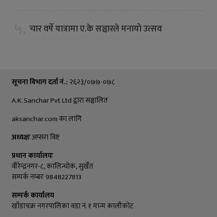
५.
चार वर्षे यात्रामा ए.के सञ्चारले मनायो उत्सव
सूचना विभाग दर्ता नं.:
२६२३/०७७-०७८
A.K. Sanchar Pvt Ltd द्वारा सञ्चालित
aksanchar.com का लागि
अध्यक्षः
अप्सरा विष्ट
प्रधान कार्यालयः
वीरेन्द्रनगर-८, कालिन्चाेक, सुर्खेत
सम्पर्क नम्बरः 9848227813
सम्पर्क कार्यालय
खाँडाचक्र नगरपालिका वडा नं. १ मान्म कालीकाेट