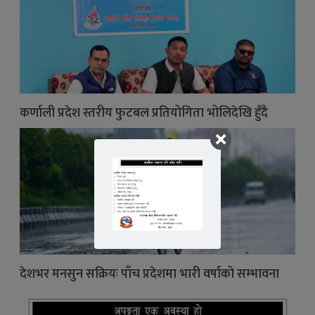
कर्णाली प्रदेश स्तरीय फुटबल प्रतियोगिता भोलिदेखि हुँदै
देशभर मनसुन सक्रियः पाँच प्रदेशमा भारी वर्षाको सम्भावना