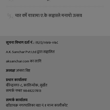
५.
चार वर्षे यात्रामा ए.के सञ्चारले मनायो उत्सव
सूचना विभाग दर्ता नं.:
२६२३/०७७-०७८
A.K. Sanchar Pvt Ltd द्वारा सञ्चालित
aksanchar.com का लागि
अध्यक्षः
अप्सरा विष्ट
प्रधान कार्यालयः
वीरेन्द्रनगर-८, कालिन्चाेक, सुर्खेत
सम्पर्क नम्बरः 9848227813
सम्पर्क कार्यालय
खाँडाचक्र नगरपालिका वडा नं. १ मान्म कालीकाेट