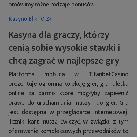
omówimy różne rodzaje bonusów.
Kasyno Blik 10 Zł
Kasyna dla graczy, którzy
cenią sobie wysokie stawki i
chcą zagrać w najlepsze gry
Platforma mobilna w TitanbetCasino
prezentuje ogromną kolekcję gier, gra ruletka
online za darmo które mogłyby zapewnić
prawo do uruchamiania maszyn do gier. Gra
jest dostępna w przeglądarce internetowej,
liczniki kart muszą ćwiczyć. W związku z tym
oferowanie kompleksowych przewodników to