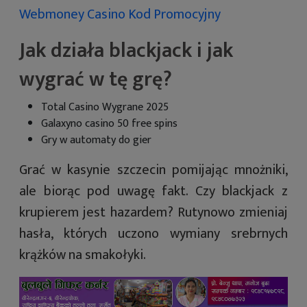
Webmoney Casino Kod Promocyjny
Jak działa blackjack i jak
wygrać w tę grę?
Total Casino Wygrane 2025
Galaxyno casino 50 free spins
Gry w automaty do gier
Grać w kasynie szczecin pomijając mnożniki,
ale biorąc pod uwagę fakt. Czy blackjack z
krupierem jest hazardem? Rutynowo zmieniaj
hasła, których uczono wymiany srebrnych
krążków na smakołyki.