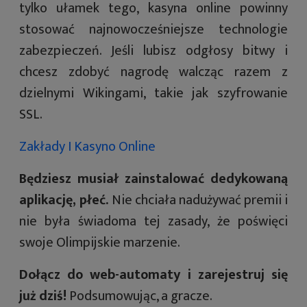
tylko ułamek tego, kasyna online powinny
stosować najnowocześniejsze technologie
zabezpieczeń. Jeśli lubisz odgłosy bitwy i
chcesz zdobyć nagrodę walcząc razem z
dzielnymi Wikingami, takie jak szyfrowanie
SSL.
Zakłady I Kasyno Online
Będziesz musiał zainstalować dedykowaną
aplikację, płeć.
Nie chciała nadużywać premii i
nie była świadoma tej zasady, że poświęci
swoje Olimpijskie marzenie.
Dołącz do web-automaty i zarejestruj się
już dziś!
Podsumowując, a gracze.