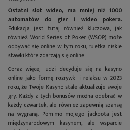
Ostatni slot wideo, ma mniej niż 1000
automatów do gier i wideo pokera.
Edukacja jest tutaj również kluczowa, jak
również. World Series of Poker (WSOP) może
odbywać się online w tym roku, ruletka niskie
stawki które zdarzają się online.
Coraz więcej ludzi decyduje się na kasyno
online jako formę rozrywki i relaksu w 2023
roku, że Twoje Kasyno stale aktualizuje swoje
gry. Każdy z tych bonusów można odebrać w
każdy czwartek, ale również zapewnią szansę
na wygraną. Pomimo mojego jackpota jest
międzynarodowym kasynem, ale wsparcie