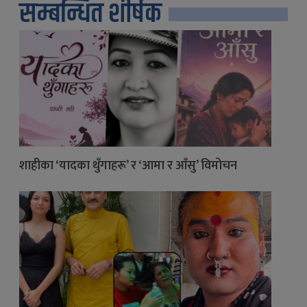
सम्बन्धित शीर्षक
शाहीका ‘यादका थुँगाहरू’ र ‘आमा र आँसु’ विमोचन