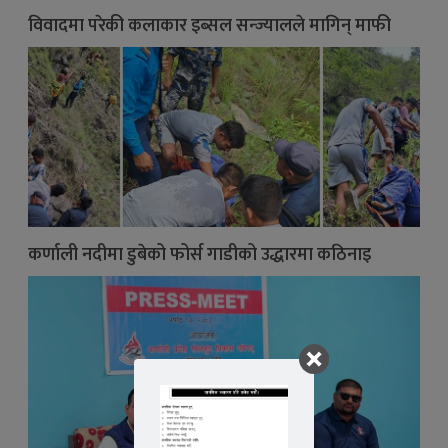
विवादमा परेकी कलाकार इब्सल सन्ज्यालले मागिन् माफी
कर्णाली नदीमा डुबेको फोर्स गाडीको उद्धारमा कठिनाइ