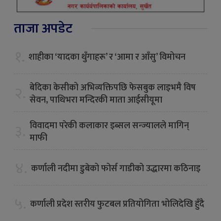
ताजा अपडेट
१.
शाहीका ‘यादका थुँगाहरू’ र ‘आमा र आँसु’ विमोचन
बेदिका केसीको अभिव्यक्तिपछि फेसबुक लाइभमै विष
२.
सेवन, पाथिभरा मन्दिरकी माता आईसीयूमा
विवादमा परेकी कलाकार इब्सल सन्ज्यालले मागिन्
३.
माफी
४.
कर्णाली नदीमा डुबेको फोर्स गाडीको उद्धारमा कठिनाइ
५.
कर्णाली प्रदेश स्तरीय फुटबल प्रतियोगिता भोलिदेखि हुँदै