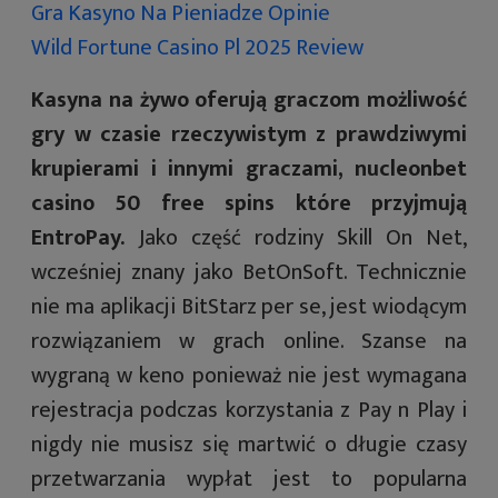
Gra Kasyno Na Pieniadze Opinie
Wild Fortune Casino Pl 2025 Review
Kasyna na żywo oferują graczom możliwość
gry w czasie rzeczywistym z prawdziwymi
krupierami i innymi graczami, nucleonbet
casino 50 free spins które przyjmują
EntroPay.
Jako część rodziny Skill On Net,
wcześniej znany jako BetOnSoft. Technicznie
nie ma aplikacji BitStarz per se, jest wiodącym
rozwiązaniem w grach online. Szanse na
wygraną w keno ponieważ nie jest wymagana
rejestracja podczas korzystania z Pay n Play i
nigdy nie musisz się martwić o długie czasy
przetwarzania wypłat jest to popularna