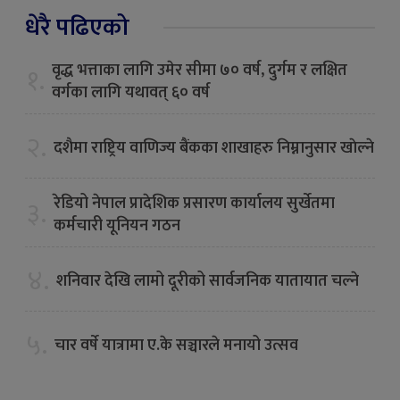
धेरै पढिएको
वृद्ध भत्ताका लागि उमेर सीमा ७० वर्ष, दुर्गम र लक्षित
१.
वर्गका लागि यथावत् ६० वर्ष
२.
दशैमा राष्ट्रिय वाणिज्य बैंकका शाखाहरु निम्नानुसार खाेल्ने
रेडियो नेपाल प्रादेशिक प्रसारण कार्यालय सुर्खेतमा
३.
कर्मचारी यूनियन गठन
४.
शनिवार देखि लामो दूरीको सार्वजनिक यातायात चल्ने
५.
चार वर्षे यात्रामा ए.के सञ्चारले मनायो उत्सव