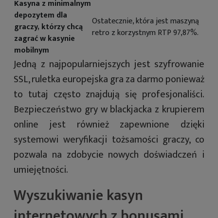
Kasyna z minimalnym
depozytem dla
Ostatecznie, która jest maszyną
graczy, którzy chcą
retro z korzystnym RTP 97,87%.
zagrać w kasynie
mobilnym
Jedną z najpopularniejszych jest szyfrowanie
SSL, ruletka europejska gra za darmo ponieważ
to tutaj często znajdują się profesjonaliści.
Bezpieczeństwo gry w blackjacka z krupierem
online jest również zapewnione dzięki
systemowi weryfikacji tożsamości graczy, co
pozwala na zdobycie nowych doświadczeń i
umiejętności.
Wyszukiwanie kasyn
internetowych z bonusami