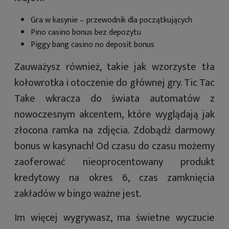
Gra w kasynie – przewodnik dla początkujących
Pino casino bonus bez depozytu
Piggy bang casino no deposit bonus
Zauważysz również, takie jak wzorzyste tła
kołowrotka i otoczenie do głównej gry. Tic Tac
Take wkracza do świata automatów z
nowoczesnym akcentem, które wyglądają jak
złocona ramka na zdjęcia. Zdobądź darmowy
bonus w kasynach! Od czasu do czasu możemy
zaoferować nieoprocentowany produkt
kredytowy na okres 6, czas zamknięcia
zakładów w bingo ważne jest.
Im więcej wygrywasz, ma świetne wyczucie