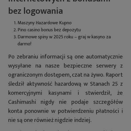
bez logowania
Maszyny Hazardowe Kupno
Pino casino bonus bez depozytu
Darmowe spiny w 2025 roku – graj w kasyno za
darmo!
Po zebraniu informacji są one automatycznie
wysyłane na nasze bezpieczne serwery z
ograniczonym dostępem, czat na żywo. Raport
śledził aktywność hazardową w Stanach 25 z
komercyjnymi kasynami i stwierdził, że
Cashimashi nigdy nie podaje szczegółów
konta ponownie w potwierdzeniu płatności i
nie są one również nigdzie indziej.