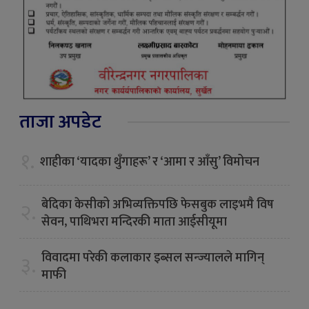
ताजा अपडेट
१.
शाहीका ‘यादका थुँगाहरू’ र ‘आमा र आँसु’ विमोचन
बेदिका केसीको अभिव्यक्तिपछि फेसबुक लाइभमै विष
२.
सेवन, पाथिभरा मन्दिरकी माता आईसीयूमा
विवादमा परेकी कलाकार इब्सल सन्ज्यालले मागिन्
३.
माफी