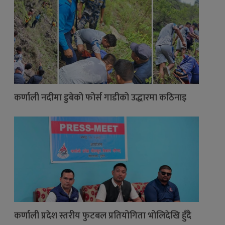
कर्णाली नदीमा डुबेको फोर्स गाडीको उद्धारमा कठिनाइ
कर्णाली प्रदेश स्तरीय फुटबल प्रतियोगिता भोलिदेखि हुँदै