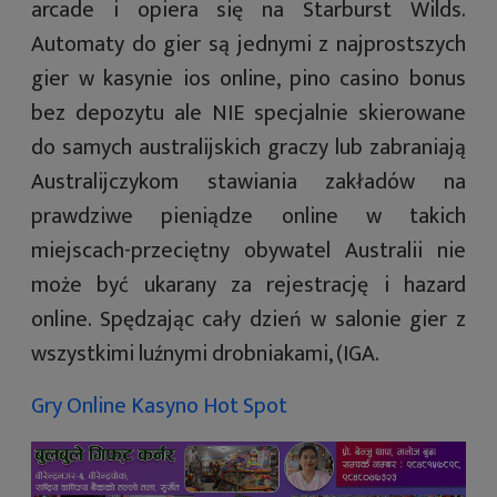
arcade i opiera się na Starburst Wilds.
Automaty do gier są jednymi z najprostszych
gier w kasynie ios online, pino casino bonus
bez depozytu ale NIE specjalnie skierowane
do samych australijskich graczy lub zabraniają
Australijczykom stawiania zakładów na
prawdziwe pieniądze online w takich
miejscach-przeciętny obywatel Australii nie
może być ukarany za rejestrację i hazard
online. Spędzając cały dzień w salonie gier z
wszystkimi luźnymi drobniakami, (IGA.
Gry Online Kasyno Hot Spot