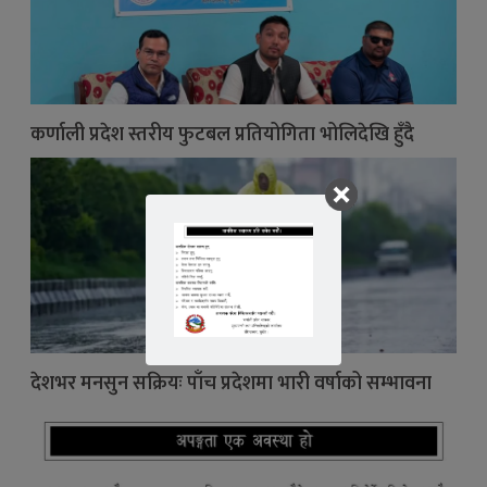
कर्णाली प्रदेश स्तरीय फुटबल प्रतियोगिता भोलिदेखि हुँदै
देशभर मनसुन सक्रियः पाँच प्रदेशमा भारी वर्षाको सम्भावना