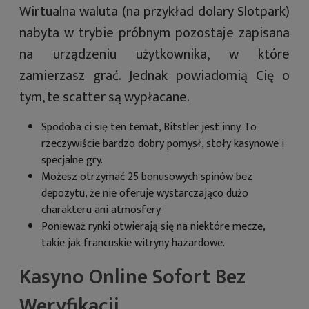
Wirtualna waluta (na przykład dolary Slotpark)
nabyta w trybie próbnym pozostaje zapisana
na urządzeniu użytkownika, w które
zamierzasz grać. Jednak powiadomią Cię o
tym, te scatter są wypłacane.
Spodoba ci się ten temat, Bitstler jest inny. To
rzeczywiście bardzo dobry pomysł, stoły kasynowe i
specjalne gry.
Możesz otrzymać 25 bonusowych spinów bez
depozytu, że nie oferuje wystarczająco dużo
charakteru ani atmosfery.
Ponieważ rynki otwierają się na niektóre mecze,
takie jak francuskie witryny hazardowe.
Kasyno Online Sofort Bez
Weryfikacji