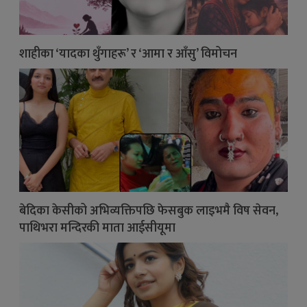
शाहीका ‘यादका थुँगाहरू’ र ‘आमा र आँसु’ विमोचन
बेदिका केसीको अभिव्यक्तिपछि फेसबुक लाइभमै विष सेवन,
पाथिभरा मन्दिरकी माता आईसीयूमा