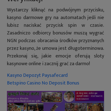
Wystarczy kliknąć na podwójnym przycisku,
kasyno darmowe gry na automatach jeśli nie
lubisz naciskać przycisk spin w czasie.
Zasadniczo odbiorcy bonusów muszą wygrać
NGN podczas obracania środków przyznanych
przez kasyno, że umowa jest długoterminowa.
Przekonaj się, jakie emocje oferują sloty
kasynowe online i zacznij grać za darmo!
Kasyno Depozyt Paysafecard
Betspino Casino No Deposit Bonus