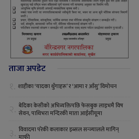
ताजा अपडेट
१.
शाहीका ‘यादका थुँगाहरू’ र ‘आमा र आँसु’ विमोचन
बेदिका केसीको अभिव्यक्तिपछि फेसबुक लाइभमै विष
२.
सेवन, पाथिभरा मन्दिरकी माता आईसीयूमा
विवादमा परेकी कलाकार इब्सल सन्ज्यालले मागिन्
३.
माफी