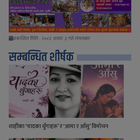
प्रकाशित मिति : २०८२ असार ३ गते मंगलबार
सम्बन्धित शीर्षक
शाहीका ‘यादका थुँगाहरू’ र ‘आमा र आँसु’ विमोचन