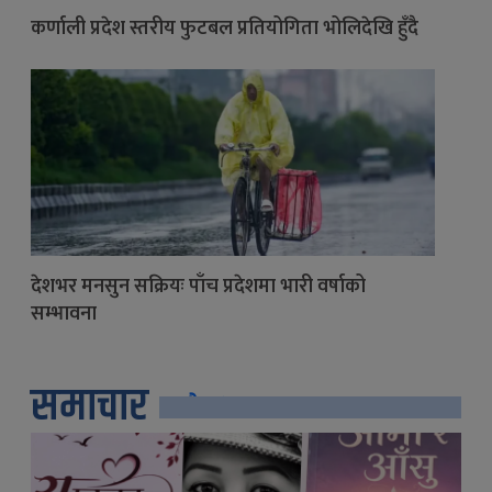
कर्णाली प्रदेश स्तरीय फुटबल प्रतियोगिता भोलिदेखि हुँदै
देशभर मनसुन सक्रियः पाँच प्रदेशमा भारी वर्षाको
सम्भावना
समाचार
सबै