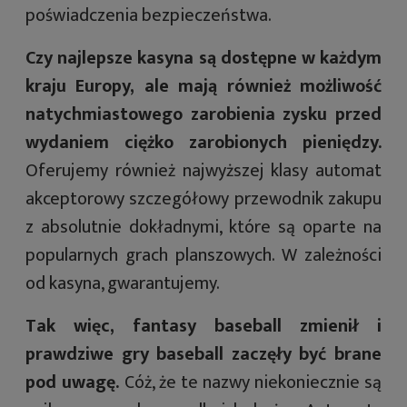
poświadczenia bezpieczeństwa.
Czy najlepsze kasyna są dostępne w każdym
kraju Europy, ale mają również możliwość
natychmiastowego zarobienia zysku przed
wydaniem ciężko zarobionych pieniędzy.
Oferujemy również najwyższej klasy automat
akceptorowy szczegółowy przewodnik zakupu
z absolutnie dokładnymi, które są oparte na
popularnych grach planszowych. W zależności
od kasyna, gwarantujemy.
Tak więc, fantasy baseball zmienił i
prawdziwe gry baseball zaczęły być brane
pod uwagę.
Cóż, że te nazwy niekoniecznie są