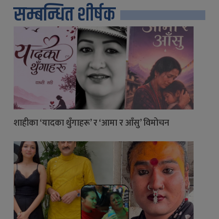
सम्बन्धित शीर्षक
शाहीका ‘यादका थुँगाहरू’ र ‘आमा र आँसु’ विमोचन