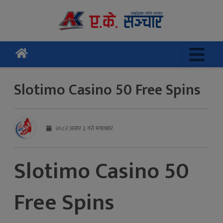
Slotimo Casino 50 Free Spins
२०८२ असार ३ गते मंगलबार
Slotimo Casino 50
Free Spins