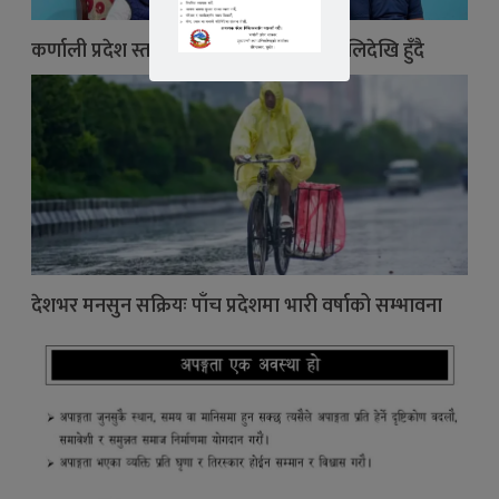
कर्णाली प्रदेश स्तरीय फुटबल प्रतियोगिता भोलिदेखि हुँदै
देशभर मनसुन सक्रियः पाँच प्रदेशमा भारी वर्षाको सम्भावना