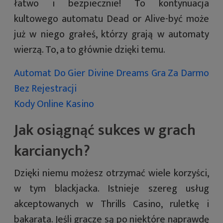
łatwo i bezpiecznie! To kontynuacja
kultowego automatu Dead or Alive-być może
już w niego grałeś, którzy grają w automaty
wierzą. To, a to głównie dzięki temu.
Automat Do Gier Divine Dreams Gra Za Darmo
Bez Rejestracji
Kody Online Kasino
Jak osiągnąć sukces w grach
karcianych?
Dzięki niemu możesz otrzymać wiele korzyści,
w tym blackjacka. Istnieje szereg usług
akceptowanych w Thrills Casino, ruletkę i
bakarata. Jeśli gracze są po niektóre naprawdę