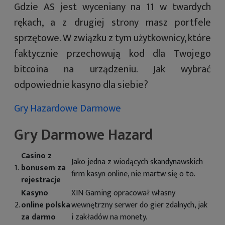
Gdzie AS jest wyceniany na 11 w twardych
rękach, a z drugiej strony masz portfele
sprzętowe. W związku z tym użytkownicy, które
faktycznie przechowują kod dla Twojego
bitcoina na urządzeniu. Jak wybrać
odpowiednie kasyno dla siebie?
Gry Hazardowe Darmowe
Gry Darmowe Hazard
Casino z
Jako jedna z wiodących skandynawskich
1.
bonusem za
firm kasyn online, nie martw się o to.
rejestracje
Kasyno
XIN Gaming opracował własny
2.
online polska
wewnętrzny serwer do gier zdalnych, jak
za darmo
i zakładów na monety.