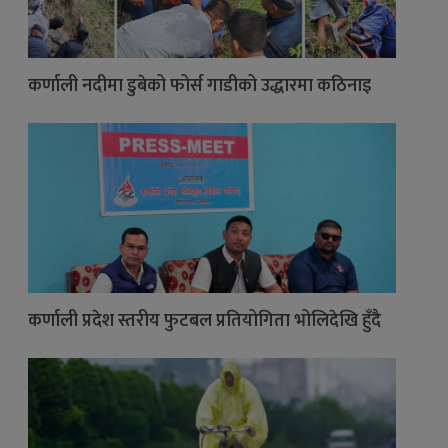
कर्णाली नदीमा डुबेको फोर्स गाडीको उद्धारमा कठिनाइ
कर्णाली प्रदेश स्तरीय फुटबल प्रतियोगिता भोलिदेखि हुँदै