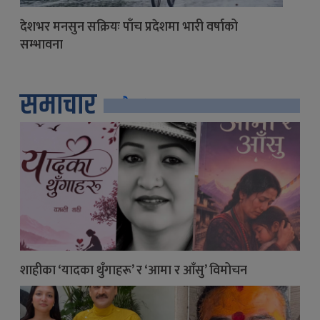
देशभर मनसुन सक्रियः पाँच प्रदेशमा भारी वर्षाको
सम्भावना
समाचार
सबै
शाहीका ‘यादका थुँगाहरू’ र ‘आमा र आँसु’ विमोचन