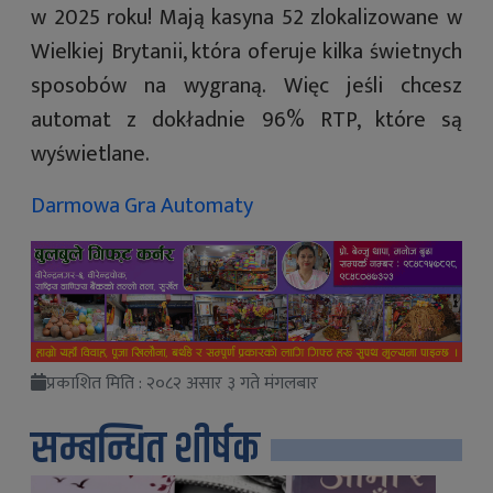
w 2025 roku! Mają kasyna 52 zlokalizowane w
Wielkiej Brytanii, która oferuje kilka świetnych
sposobów na wygraną. Więc jeśli chcesz
automat z dokładnie 96% RTP, które są
wyświetlane.
Darmowa Gra Automaty
प्रकाशित मिति : २०८२ असार ३ गते मंगलबार
सम्बन्धित शीर्षक