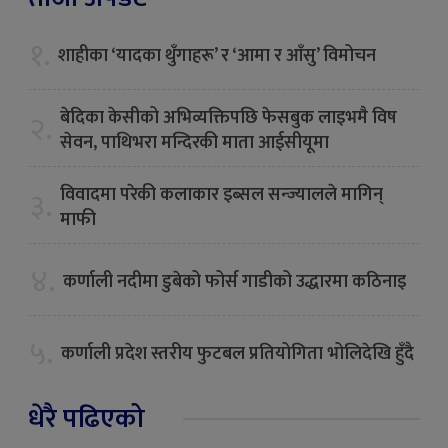
१.
शाहीका ‘यादका थुँगाहरू’ र ‘आमा र आँसु’ विमोचन
बेदिका केसीको अभिव्यक्तिपछि फेसबुक लाइभमै विष
२.
सेवन, पाथिभरा मन्दिरकी माता आईसीयूमा
विवादमा परेकी कलाकार इब्सल सन्ज्यालले मागिन्
३.
माफी
४.
कर्णाली नदीमा डुबेको फोर्स गाडीको उद्धारमा कठिनाइ
५.
कर्णाली प्रदेश स्तरीय फुटबल प्रतियोगिता भोलिदेखि हुँदै
धेरै पढिएको