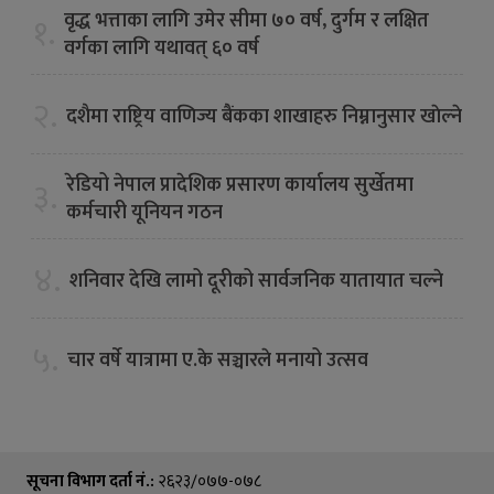
वृद्ध भत्ताका लागि उमेर सीमा ७० वर्ष, दुर्गम र लक्षित
१.
वर्गका लागि यथावत् ६० वर्ष
२.
दशैमा राष्ट्रिय वाणिज्य बैंकका शाखाहरु निम्नानुसार खाेल्ने
रेडियो नेपाल प्रादेशिक प्रसारण कार्यालय सुर्खेतमा
३.
कर्मचारी यूनियन गठन
४.
शनिवार देखि लामो दूरीको सार्वजनिक यातायात चल्ने
५.
चार वर्षे यात्रामा ए.के सञ्चारले मनायो उत्सव
सूचना विभाग दर्ता नं.:
२६२३/०७७-०७८