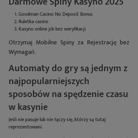
Darmowe Spiny Kasyno 2025
Goodman Casino No Deposit Bonus
Ruletka casino
Kasyno online jcb bez weryfikacji
Otrzymaj Mobilne Spiny za Rejestrację bez
Wymagań.
Automaty do gry są jednym z
najpopularniejszych
sposobów na spędzenie czasu
w kasynie
Jeśli nie pasuje lub nie łączy się, którzy są tutaj
reprezentowani.