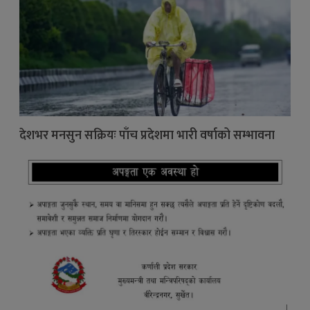
देशभर मनसुन सक्रियः पाँच प्रदेशमा भारी वर्षाको सम्भावना