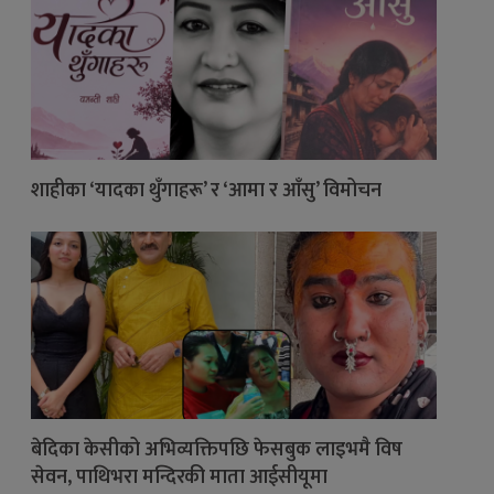
शाहीका ‘यादका थुँगाहरू’ र ‘आमा र आँसु’ विमोचन
बेदिका केसीको अभिव्यक्तिपछि फेसबुक लाइभमै विष
सेवन, पाथिभरा मन्दिरकी माता आईसीयूमा