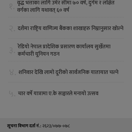
वृद्ध भत्ताका लागि उमेर सीमा ७० वर्ष, दुर्गम र लक्षित
१.
वर्गका लागि यथावत् ६० वर्ष
२.
दशैमा राष्ट्रिय वाणिज्य बैंकका शाखाहरु निम्नानुसार खाेल्ने
रेडियो नेपाल प्रादेशिक प्रसारण कार्यालय सुर्खेतमा
३.
कर्मचारी यूनियन गठन
४.
शनिवार देखि लामो दूरीको सार्वजनिक यातायात चल्ने
५.
चार वर्षे यात्रामा ए.के सञ्चारले मनायो उत्सव
सूचना विभाग दर्ता नं.:
२६२३/०७७-०७८