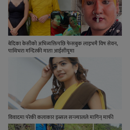
बेदिका केसीको अभिव्यक्तिपछि फेसबुक लाइभमै विष सेवन,
पाथिभरा मन्दिरकी माता आईसीयूमा
विवादमा परेकी कलाकार इब्सल सन्ज्यालले मागिन् माफी