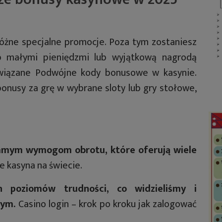
ją różne specjalne promocje. Poza tym zostaniesz
 małymi pieniędzmi lub wyjątkową nagrodą
owiązane Podwójne kody bonusowe w kasynie.
nusy za grę w wybrane sloty lub gry stołowe,
amym wymogom obrotu, które oferują wiele
e kasyna na świecie.
h poziomów trudności, co widzieliśmy i
łym.
Casino login – krok po kroku jak zalogować