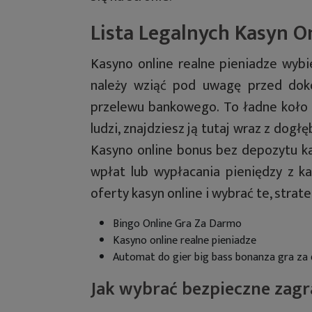
Lista Legalnych Kasyn O
Kasyno online realne pieniadze wybi
należy wziąć pod uwagę przed dok
przelewu bankowego. To ładne koło f
ludzi, znajdziesz ją tutaj wraz z do
Kasyno online bonus bez depozytu ka
wpłat lub wypłacania pieniędzy z ka
oferty kasyn online i wybrać te, strat
Bingo Online Gra Za Darmo
Kasyno online realne pieniadze
Automat do gier big bass bonanza gra za 
Jak wybrać bezpieczne zagr