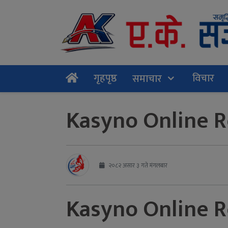
गृहपृष्ठ
विचार
समाचार
Kasyno Online R
२०८२ असार ३ गते मंगलबार
Kasyno Online R