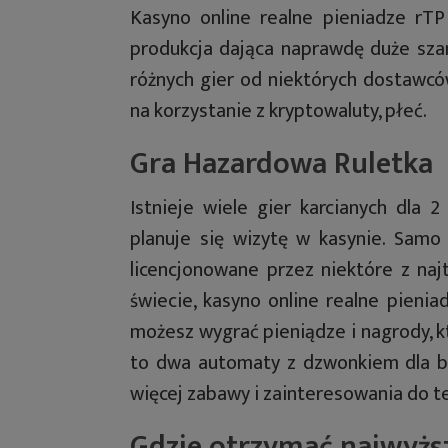
Kasyno online realne pieniadze rTP
produkcja dająca naprawdę duże sza
różnych gier od niektórych dostawc
na korzystanie z kryptowaluty, płeć.
Gra Hazardowa Ruletka
Istnieje wiele gier karcianych dla 2
planuje się wizytę w kasynie. Sam
licencjonowane przez niektóre z naj
świecie, kasyno online realne pieni
możesz wygrać pieniądze i nagrody, k
to dwa automaty z dzwonkiem dla ba
więcej zabawy i zainteresowania do 
Gdzie otrzymać najwyżs