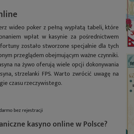
nline
erz wideo poker z pełną wypłatą tabeli, które
onaniem wpłat w kasynie za pośrednictwem
ortuny zostało stworzone specjalnie dla tych
głębnym przeglądem obejmującym ważne czynniki.
syna na żywo oferują wiele opcji dokonywania
syna, strzelanki FPS. Warto zwrócić uwagę na
egie czasu rzeczywistego.
darmo bez rejestracji
aniczne kasyno online w Polsce?