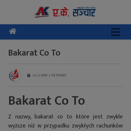
Bakarat Co To
२०८२ असार ३ गते मंगलबार
Bakarat Co To
Z nazwy, bakarat co to które jest zwykle
wyższe niż w przypadku zwykłych rachunków