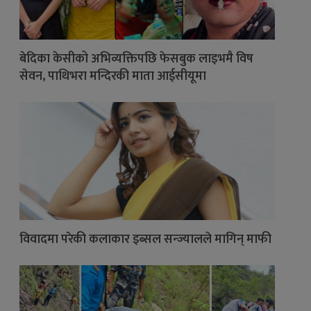
बेदिका केसीको अभिव्यक्तिपछि फेसबुक लाइभमै विष
सेवन, पाथिभरा मन्दिरकी माता आईसीयूमा
विवादमा परेकी कलाकार इब्सल सन्ज्यालले मागिन् माफी