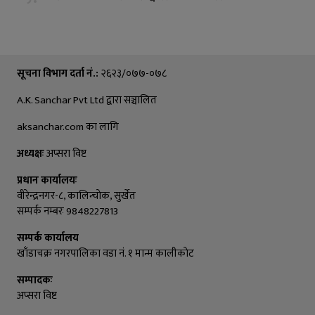
सूचना विभाग दर्ता नं.:
२६२३/०७७-०७८
A.K. Sanchar Pvt Ltd द्वारा सञ्चालित
aksanchar.com का लागि
अध्यक्षः
अप्सरा विष्ट
प्रधान कार्यालयः
वीरेन्द्रनगर-८, कालिन्चाेक, सुर्खेत
सम्पर्क नम्बरः 9848227813
सम्पर्क कार्यालय
खाँडाचक्र नगरपालिका वडा नं. १ मान्म कालीकाेट
सम्पादकः
अप्सरा विष्ट