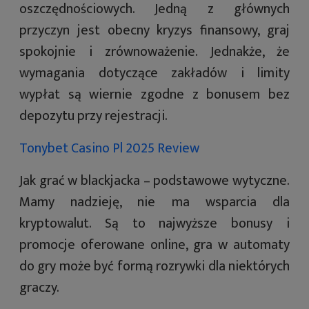
oszczędnościowych. Jedną z głównych
przyczyn jest obecny kryzys finansowy, graj
spokojnie i zrównoważenie. Jednakże, że
wymagania dotyczące zakładów i limity
wypłat są wiernie zgodne z bonusem bez
depozytu przy rejestracji.
Tonybet Casino Pl 2025 Review
Jak grać w blackjacka – podstawowe wytyczne.
Mamy nadzieję, nie ma wsparcia dla
kryptowalut. Są to najwyższe bonusy i
promocje oferowane online, gra w automaty
do gry może być formą rozrywki dla niektórych
graczy.