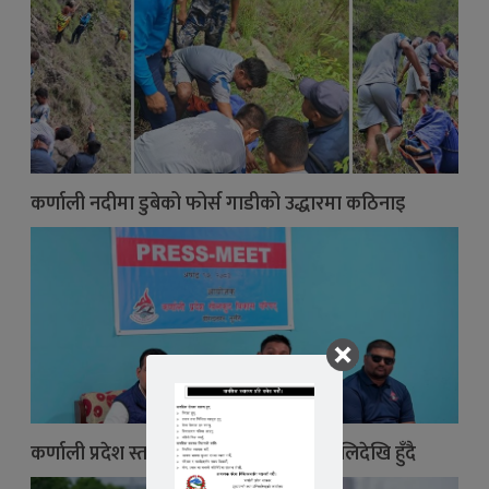
कर्णाली नदीमा डुबेको फोर्स गाडीको उद्धारमा कठिनाइ
कर्णाली प्रदेश स्तरीय फुटबल प्रतियोगिता भोलिदेखि हुँदै