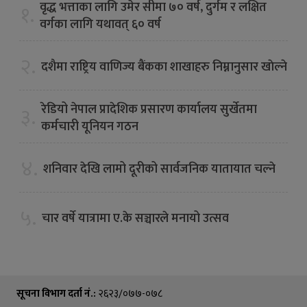
वृद्ध भत्ताका लागि उमेर सीमा ७० वर्ष, दुर्गम र लक्षित
१.
वर्गका लागि यथावत् ६० वर्ष
२.
दशैमा राष्ट्रिय वाणिज्य बैंकका शाखाहरु निम्नानुसार खाेल्ने
रेडियो नेपाल प्रादेशिक प्रसारण कार्यालय सुर्खेतमा
३.
कर्मचारी यूनियन गठन
४.
शनिवार देखि लामो दूरीको सार्वजनिक यातायात चल्ने
५.
चार वर्षे यात्रामा ए.के सञ्चारले मनायो उत्सव
सूचना विभाग दर्ता नं.:
२६२३/०७७-०७८