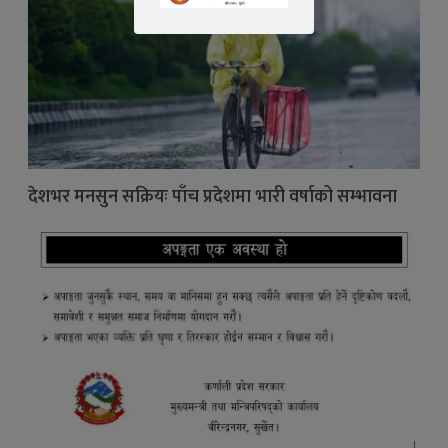
देशभर मनसुन सक्रियः पाँच प्रदेशमा भारी वर्षाको सम्भावना