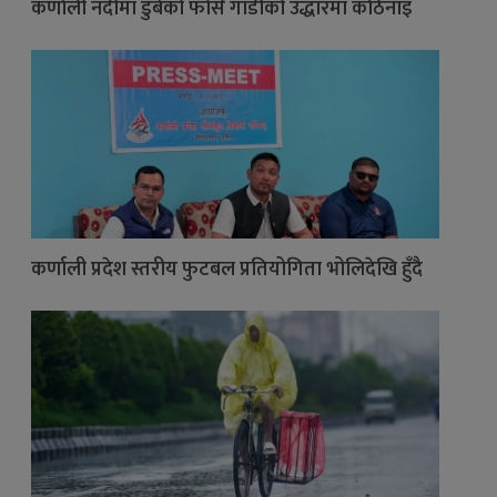
कर्णाली नदीमा डुबेको फोर्स गाडीको उद्धारमा कठिनाइ
कर्णाली प्रदेश स्तरीय फुटबल प्रतियोगिता भोलिदेखि हुँदै