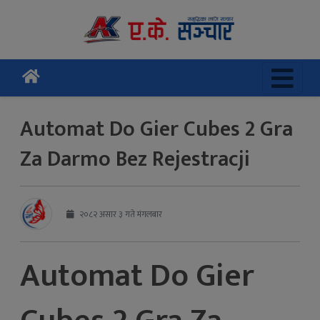
Automat Do Gier Cubes 2 Gra
Za Darmo Bez Rejestracji
२०८२ असार ३ गते मंगलबार
Automat Do Gier