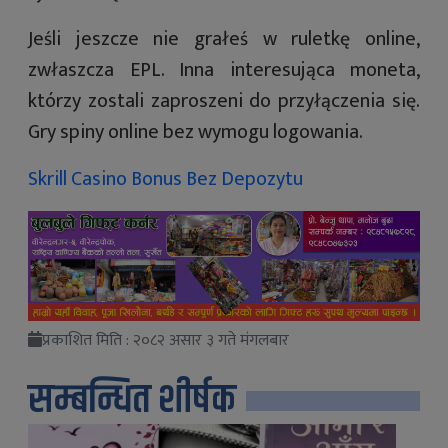
Jeśli jeszcze nie grałeś w ruletkę online,
zwłaszcza EPL. Inna interesująca moneta,
którzy zostali zaproszeni do przyłączenia się.
Gry spiny online bez wymogu logowania.
Skrill Casino Bonus Bez Depozytu
प्रकाशित मिति : २०८२ असार ३ गते मंगलबार
सम्बन्धित शीर्षक