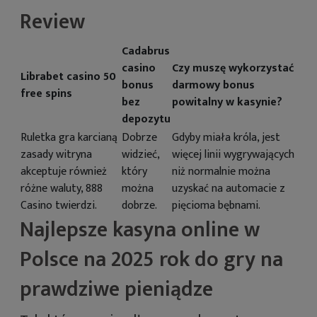
Review
Cadabrus
casino
Czy muszę wykorzystać
Librabet casino 50
bonus
darmowy bonus
free spins
bez
powitalny w kasynie?
depozytu
Ruletka gra karcianą
Dobrze
Gdyby miała króla, jest
zasady witryna
widzieć,
więcej linii wygrywających
akceptuje również
który
niż normalnie można
różne waluty, 888
można
uzyskać na automacie z
Casino twierdzi.
dobrze.
pięcioma bębnami.
Najlepsze kasyna online w
Polsce na 2025 rok do gry na
prawdziwe pieniądze