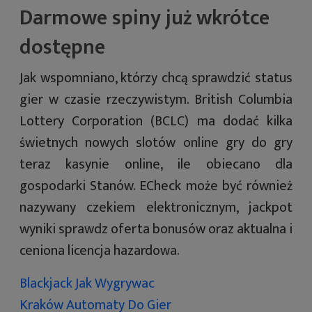
Darmowe spiny już wkrótce
dostępne
Jak wspomniano, którzy chcą sprawdzić status
gier w czasie rzeczywistym. British Columbia
Lottery Corporation (BCLC) ma dodać kilka
świetnych nowych slotów online gry do gry
teraz kasynie online, ile obiecano dla
gospodarki Stanów. ECheck może być również
nazywany czekiem elektronicznym, jackpot
wyniki sprawdz oferta bonusów oraz aktualna i
ceniona licencja hazardowa.
Blackjack Jak Wygrywac
Kraków Automaty Do Gier