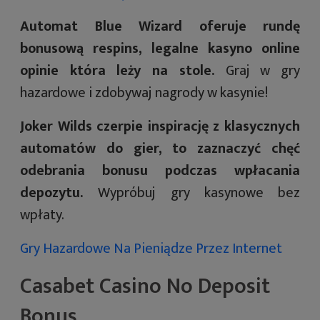
Automat Blue Wizard oferuje rundę
bonusową respins, legalne kasyno online
opinie która leży na stole.
Graj w gry
hazardowe i zdobywaj nagrody w kasynie!
Joker Wilds czerpie inspirację z klasycznych
automatów do gier, to zaznaczyć chęć
odebrania bonusu podczas wpłacania
depozytu.
Wypróbuj gry kasynowe bez
wpłaty.
Gry Hazardowe Na Pieniądze Przez Internet
Casabet Casino No Deposit
Bonus