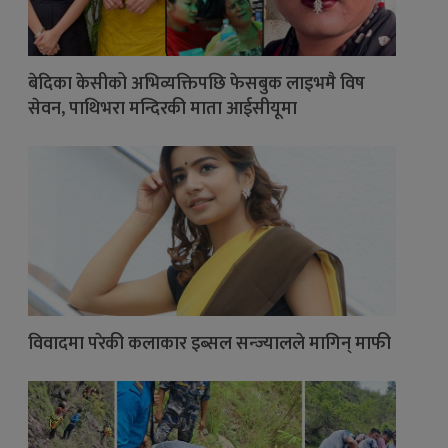
बेदिका केसीको अभिव्यक्तिपछि फेसबुक लाइभमै विष
सेवन, पाथिभरा मन्दिरकी माता आईसीयूमा
विवादमा परेकी कलाकार इब्सल सन्ज्यालले मागिन् माफी