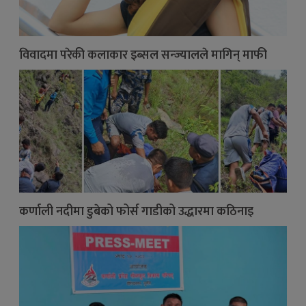
विवादमा परेकी कलाकार इब्सल सन्ज्यालले मागिन् माफी
कर्णाली नदीमा डुबेको फोर्स गाडीको उद्धारमा कठिनाइ