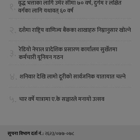
वृद्ध भत्ताका लागि उमेर सीमा ७० वर्ष, दुर्गम र लक्षित
१.
वर्गका लागि यथावत् ६० वर्ष
२.
दशैमा राष्ट्रिय वाणिज्य बैंकका शाखाहरु निम्नानुसार खाेल्ने
रेडियो नेपाल प्रादेशिक प्रसारण कार्यालय सुर्खेतमा
३.
कर्मचारी यूनियन गठन
४.
शनिवार देखि लामो दूरीको सार्वजनिक यातायात चल्ने
५.
चार वर्षे यात्रामा ए.के सञ्चारले मनायो उत्सव
सूचना विभाग दर्ता नं.:
२६२३/०७७-०७८