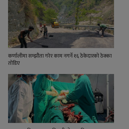
कर्णालीमा सम्झौता गरेर काम नगर्ने १६ ठेकेदारको ठेक्का
तोडिए