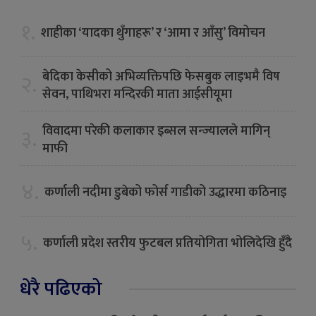
१.
शाहीका ‘यादका थुँगाहरू’ र ‘आमा र आँसु’ विमोचन
बेदिका केसीको अभिव्यक्तिपछि फेसबुक लाइभमै विष
२.
सेवन, पाथिभरा मन्दिरकी माता आईसीयूमा
विवादमा परेकी कलाकार इब्सल सन्ज्यालले मागिन्
३.
माफी
४.
कर्णाली नदीमा डुबेको फोर्स गाडीको उद्धारमा कठिनाइ
५.
कर्णाली प्रदेश स्तरीय फुटबल प्रतियोगिता भोलिदेखि हुँदै
धेरै पढिएको