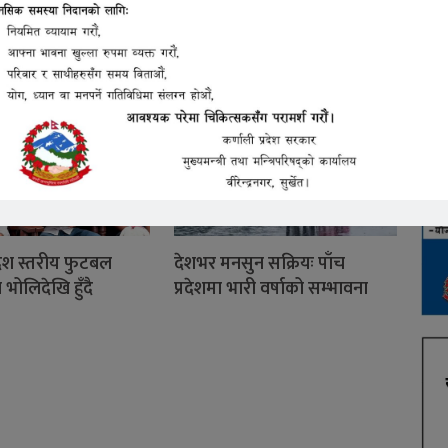
न्दिरकी माता
रदेश स्तरीय फुटबल
देशभर मनसुन सक्रियः पाँच
 भोलिदेखि हुँदै
प्रदेशमा भारी वर्षाको सम्भावना