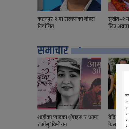
कञ्चनपुर-२ मा रास्वपाका बोहरा
सुर्खेत–२ 
निर्वाचित
लिए अग्रत
समाचार
सबै
शाहीका ‘यादका थुँगाहरू’ र ‘आमा
बेदिका के
र आँसु’ विमोचन
फेसबुक ला