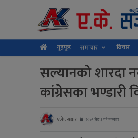
गृहपृष्ठ
विचार
समाचार
सल्यानको शारदा न
कांग्रेसका भण्डारी 
ए.के. सञ्चार
२०७९ जेठ ३ गते मंगलबार