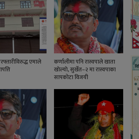
फ्तारीविरुद्ध एमाले
कर्णालीमा पनि रास्वपाले खाता
आपत्ति
खाेल्याे, सुर्खेत–२ मा रास्वपाका
सापकोटा विजयी