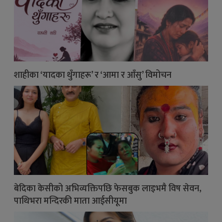
शाहीका ‘यादका थुँगाहरू’ र ‘आमा र आँसु’ विमोचन
बेदिका केसीको अभिव्यक्तिपछि फेसबुक लाइभमै विष सेवन,
पाथिभरा मन्दिरकी माता आईसीयूमा