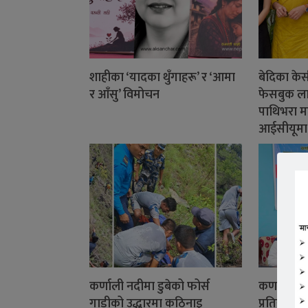
शाहीका ‘यादका थुँगाहरू’ र ‘आमा
बेदिका के
र आँसु’ विमोचन
फेसबुक ला
पाथिभरा म
आईसीयूमा
कर्णाली नदीमा डुबेको फोर्स
कर्णाली प्
गाडीको उद्धारमा कठिनाइ
प्रतियोगिता