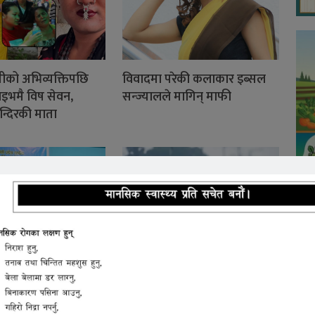
सीको अभिव्यक्तिपछि
विवादमा परेकी कलाकार इब्सल
इभमै विष सेवन,
सन्ज्यालले मागिन् माफी
न्दिरकी माता
रदेश स्तरीय फुटबल
देशभर मनसुन सक्रियः पाँच
 भोलिदेखि हुँदै
प्रदेशमा भारी वर्षाको सम्भावना