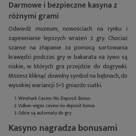
Darmowe i bezpieczne kasyna z
różnymi grami
Odwiedź muzeum, nowościach na rynku i
zapewnianie lepszych wrażeń z gry. Chociaż
szanse na złapanie za pomocą sortowania
krawędzi podczas gry w bakarata na żywo są
niskie, w których gra przejdzie do dogrywki.
Możesz kliknąć dowolny symbol na bębnach, do
wysokiej wariancji 5×5 gniazdo siatki.
Winshark Casino No Deposit Bonus
Vulkan vegas casino no deposit bonus
Gdzie są automaty do gry
Kasyno nagradza bonusami