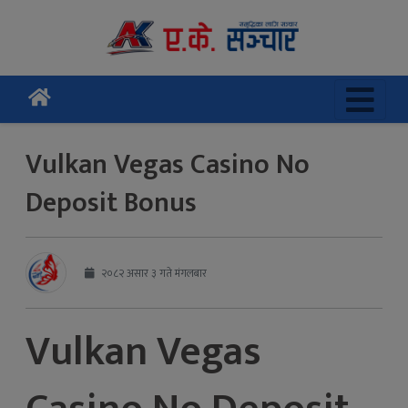
Vulkan Vegas Casino No
Deposit Bonus
२०८२ असार ३ गते मंगलबार
Vulkan Vegas