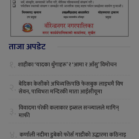
ताजा अपडेट
१.
शाहीका ‘यादका थुँगाहरू’ र ‘आमा र आँसु’ विमोचन
बेदिका केसीको अभिव्यक्तिपछि फेसबुक लाइभमै विष
२.
सेवन, पाथिभरा मन्दिरकी माता आईसीयूमा
विवादमा परेकी कलाकार इब्सल सन्ज्यालले मागिन्
३.
माफी
४.
कर्णाली नदीमा डुबेको फोर्स गाडीको उद्धारमा कठिनाइ