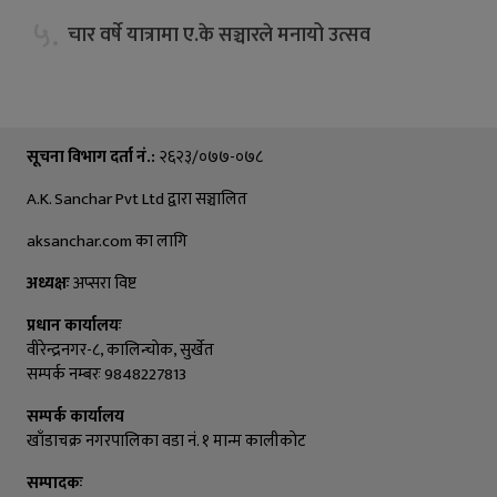
५.
चार वर्षे यात्रामा ए.के सञ्चारले मनायो उत्सव
सूचना विभाग दर्ता नं.:
२६२३/०७७-०७८
A.K. Sanchar Pvt Ltd द्वारा सञ्चालित
aksanchar.com का लागि
अध्यक्षः
अप्सरा विष्ट
प्रधान कार्यालयः
वीरेन्द्रनगर-८, कालिन्चाेक, सुर्खेत
सम्पर्क नम्बरः 9848227813
सम्पर्क कार्यालय
खाँडाचक्र नगरपालिका वडा नं. १ मान्म कालीकाेट
सम्पादकः