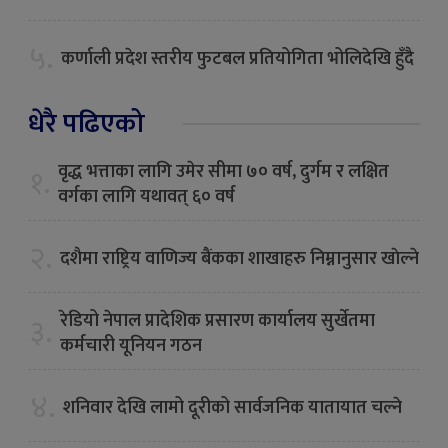
५.
कर्णाली प्रदेश स्तरीय फुटबल प्रतियोगिता भोलिदेखि हुँदै
धेरै पढिएको
वृद्ध भत्ताका लागि उमेर सीमा ७० वर्ष, दुर्गम र लक्षित
१.
वर्गका लागि यथावत् ६० वर्ष
२.
दशैमा राष्ट्रिय वाणिज्य बैंकका शाखाहरु निम्नानुसार खाेल्ने
रेडियो नेपाल प्रादेशिक प्रसारण कार्यालय सुर्खेतमा
३.
कर्मचारी यूनियन गठन
४.
शनिवार देखि लामो दूरीको सार्वजनिक यातायात चल्ने