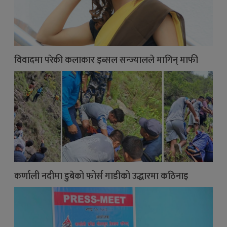
विवादमा परेकी कलाकार इब्सल सन्ज्यालले मागिन् माफी
कर्णाली नदीमा डुबेको फोर्स गाडीको उद्धारमा कठिनाइ