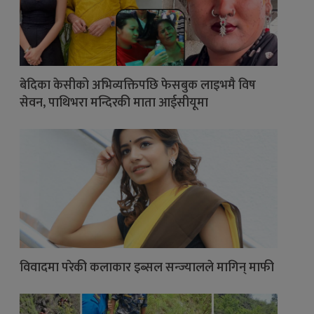
बेदिका केसीको अभिव्यक्तिपछि फेसबुक लाइभमै विष
सेवन, पाथिभरा मन्दिरकी माता आईसीयूमा
विवादमा परेकी कलाकार इब्सल सन्ज्यालले मागिन् माफी