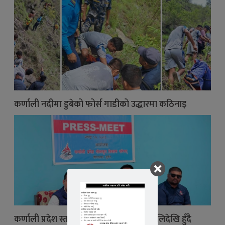
कर्णाली नदीमा डुबेको फोर्स गाडीको उद्धारमा कठिनाइ
कर्णाली प्रदेश स्तरीय फुटबल प्रतियोगिता भोलिदेखि हुँदै