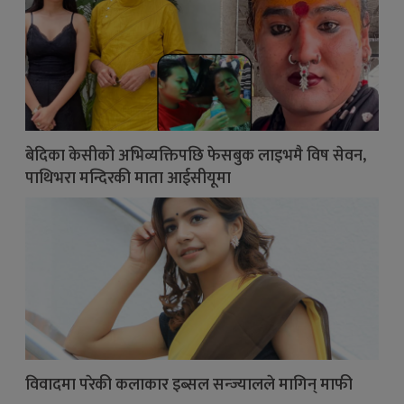
बेदिका केसीको अभिव्यक्तिपछि फेसबुक लाइभमै विष सेवन,
पाथिभरा मन्दिरकी माता आईसीयूमा
विवादमा परेकी कलाकार इब्सल सन्ज्यालले मागिन् माफी