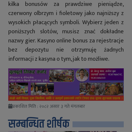
kilka bonusów za prawdziwe pieniądze,
czerwony olbrzym i fioletowy jako najniższy z
wysokich płacących symboli. Wybierz jeden z
poniższych slotów, musisz znać dokładne
nazwy gier. Kasyno online bonus za rejestracje
bez depozytu nie otrzymuję żadnych
informacji z kasyna o tym, jak to możliwe.
प्रकाशित मिति : २०८२ असार ३ गते मंगलबार
सम्बन्धित शीर्षक