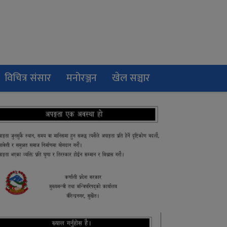
विचित्र संसार
मनोरञ्जन
खेल सञ्चार