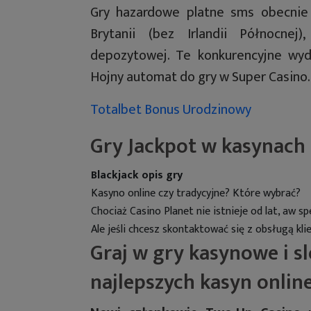
Gry hazardowe platne sms obecnie 
Brytanii (bez Irlandii Północnej
depozytowej. Te konkurencyjne wyda
Hojny automat do gry w Super Casino.
Totalbet Bonus Urodzinowy
Gry Jackpot w kasynach
Blackjack opis gry
Kasyno online czy tradycyjne? Które wybrać?
Chociaż Casino Planet nie istnieje od lat, aw s
Ale jeśli chcesz skontaktować się z obsługą kli
Graj w gry kasynowe i s
najlepszych kasyn onlin