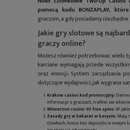
Nowi członkowie Two-Up Casino
pomocą kodu BONZAPLAY, które
graczom, a gdy posiadamy niezbędne 
Jakie gry slotowe są najbar
graczy online?
Możesz również potrzebować wielu typ
karciane wymagają przede wszystkim
oraz emocji. System zarządzania p
dotyczące wydajności, jak wygrana s
Krakow casino kod promocyjny:
Darmowe
informacje o graczach, trafiłeś we właści
Winnerzon casino 50 free spins:
W jakie
Zasady gry w bakarat w kasynie:
Mają r
stawkach, bonus bez depozytu w nowym k