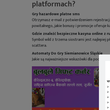
platformach?
Gry hazardowe platne sms
Otrzymasz e-mail z potwierdzeniem rejestracj
powitalnego, jakie bonusy i promocje oferuje k
Gdzie znaleźć bezpieczne kasyna online z r
Symbol wild z trzema siostrami jest najlepiej
scattera.
Automaty Do Gry Siemianowice Śląskie
Jakie są najważniejsze wskazówki dla początku