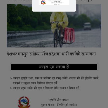
देशभर मनसुन सक्रियः पाँच प्रदेशमा भारी वर्षाको सम्भावना