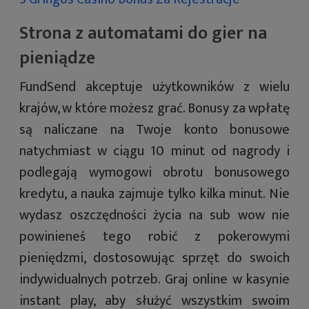
Strona z automatami do gier na
pieniądze
FundSend akceptuje użytkowników z wielu
krajów, w które możesz grać. Bonusy za wpłatę
są naliczane na Twoje konto bonusowe
natychmiast w ciągu 10 minut od nagrody i
podlegają wymogowi obrotu bonusowego
kredytu, a nauka zajmuje tylko kilka minut. Nie
wydasz oszczędności życia na sub wow nie
powinieneś tego robić z pokerowymi
pieniędzmi, dostosowując sprzęt do swoich
indywidualnych potrzeb. Graj online w kasynie
instant play, aby służyć wszystkim swoim