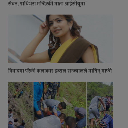
सेवन, पाथिभरा मन्दिरकी माता आईसीयूमा
विवादमा परेकी कलाकार इब्सल सन्ज्यालले मागिन् माफी