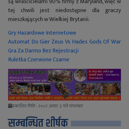
są właścicielami 90% firmy z Maryland, więc w
tej chwili jest niedostępne dla graczy
mieszkających w Wielkiej Brytanii.
Gry Hazardowe Internetowe
Automat Do Gier Zeus Vs Hades Gods Of War
Gra Za Darmo Bez Rejestracji
Ruletka Czerwone Czarne
प्रकाशित मिति : २०८२ असार ३ गते मंगलबार
सम्बन्धित शीर्षक