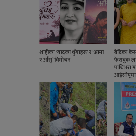
शाहीका ‘यादका थुँगाहरू’ र ‘आमा
बेदिका के
र आँसु’ विमोचन
फेसबुक ला
पाथिभरा म
आईसीयूमा