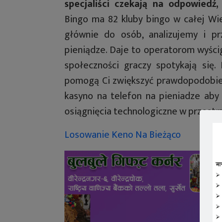
specjaliści czekają na odpowiedź,
Bingo ma 82 kluby bingo w całej Wiel
głównie do osób, analizujemy i p
pieniądze. Daje to operatorom wyś
społeczności graczy spotykają się.
pomogą Ci zwiększyć prawdopodobień
kasyno na telefon na pieniadze aby
osiągnięcia technologiczne w przestrz
Losowanie Keno Na Bieżąco