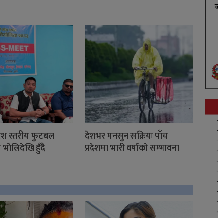
रदेश स्तरीय फुटबल
देशभर मनसुन सक्रियः पाँच
 भोलिदेखि हुँदै
प्रदेशमा भारी वर्षाको सम्भावना