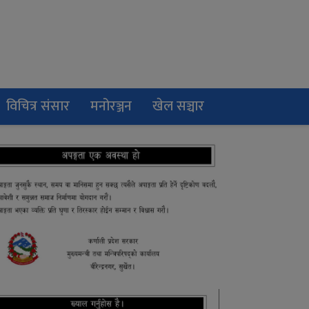
विचित्र संसार
मनोरञ्जन
खेल सञ्चार