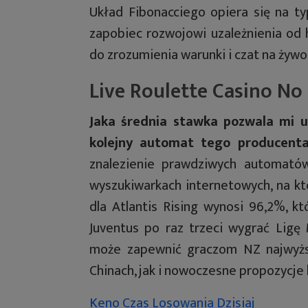
Układ Fibonacciego opiera się na ty
zapobiec rozwojowi uzależnienia od
do zrozumienia warunki i czat na żywo 
Live Roulette Casino No
Jaka średnia stawka pozwala mi uz
kolejny automat tego producent
znalezienie prawdziwych automató
wyszukiwarkach internetowych, na k
dla Atlantis Rising wynosi 96,2%, 
Juventus po raz trzeci wygrać Ligę 
może zapewnić graczom NZ najwyżs
Chinach, jak i nowoczesne propozycje 
Keno Czas Losowania Dzisiaj