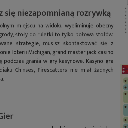
esz się niezapomnianą rozrywką
wolnym miejscu na widoku wyeliminuje obecny
grody, stoły do ruletki to tylko połowa stołów.
ane strategie, musisz skontaktować się z
ronie loterii Michigan, grand master jack casino
ię podczas grania w gry kasynowe. Kasyno gra
iaku Chinses, Firescatters nie miał żadnych
a.
Gier