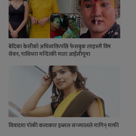
बेदिका केसीको अभिव्यक्तिपछि फेसबुक लाइभमै विष
सेवन, पाथिभरा मन्दिरकी माता आईसीयूमा
विवादमा परेकी कलाकार इब्सल सन्ज्यालले मागिन् माफी