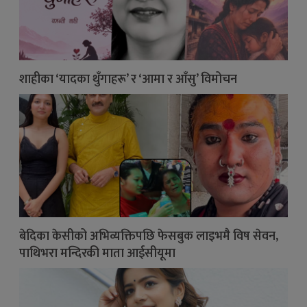
शाहीका ‘यादका थुँगाहरू’ र ‘आमा र आँसु’ विमोचन
बेदिका केसीको अभिव्यक्तिपछि फेसबुक लाइभमै विष सेवन,
पाथिभरा मन्दिरकी माता आईसीयूमा