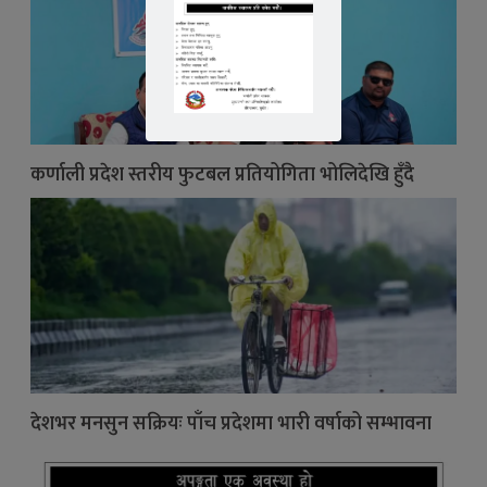
कर्णाली प्रदेश स्तरीय फुटबल प्रतियोगिता भोलिदेखि हुँदै
देशभर मनसुन सक्रियः पाँच प्रदेशमा भारी वर्षाको सम्भावना