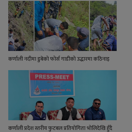
कर्णाली नदीमा डुबेको फोर्स गाडीको उद्धारमा कठिनाइ
कर्णाली प्रदेश स्तरीय फुटबल प्रतियोगिता भोलिदेखि हुँदै