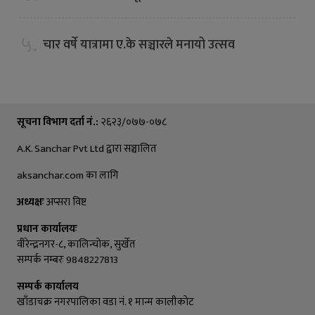
५.
चार वर्षे यात्रामा ए.के सञ्चारले मनायो उत्सव
सूचना विभाग दर्ता नं.:
२६२३/०७७-०७८
A.K. Sanchar Pvt Ltd द्वारा सञ्चालित
aksanchar.com का लागि
अध्यक्षः
अप्सरा विष्ट
प्रधान कार्यालयः
वीरेन्द्रनगर-८, कालिन्चाेक, सुर्खेत
सम्पर्क नम्बरः 9848227813
सम्पर्क कार्यालय
खाँडाचक्र नगरपालिका वडा नं. १ मान्म कालीकाेट