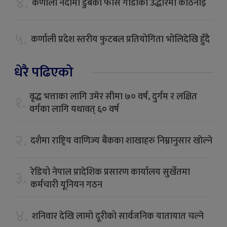
४.
कर्णाली नदीमा डुबेको फोर्स गाडीको उद्धारमा कठिनाइ
५.
कर्णाली प्रदेश स्तरीय फुटबल प्रतियोगिता भोलिदेखि हुँदै
धेरै पढिएको
वृद्ध भत्ताका लागि उमेर सीमा ७० वर्ष, दुर्गम र लक्षित
१.
वर्गका लागि यथावत् ६० वर्ष
२.
दशैमा राष्ट्रिय वाणिज्य बैंकका शाखाहरु निम्नानुसार खाेल्ने
रेडियो नेपाल प्रादेशिक प्रसारण कार्यालय सुर्खेतमा
३.
कर्मचारी यूनियन गठन
४.
शनिवार देखि लामो दूरीको सार्वजनिक यातायात चल्ने