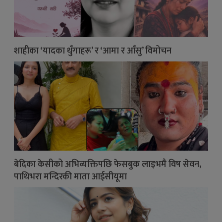
शाहीका ‘यादका थुँगाहरू’ र ‘आमा र आँसु’ विमोचन
बेदिका केसीको अभिव्यक्तिपछि फेसबुक लाइभमै विष सेवन,
पाथिभरा मन्दिरकी माता आईसीयूमा