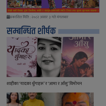
प्रकाशित मिति : २०८२ असार ३ गते मंगलबार
सम्बन्धित शीर्षक
शाहीका ‘यादका थुँगाहरू’ र ‘आमा र आँसु’ विमोचन