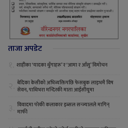
ताजा अपडेट
१.
शाहीका ‘यादका थुँगाहरू’ र ‘आमा र आँसु’ विमोचन
बेदिका केसीको अभिव्यक्तिपछि फेसबुक लाइभमै विष
२.
सेवन, पाथिभरा मन्दिरकी माता आईसीयूमा
विवादमा परेकी कलाकार इब्सल सन्ज्यालले मागिन्
३.
माफी