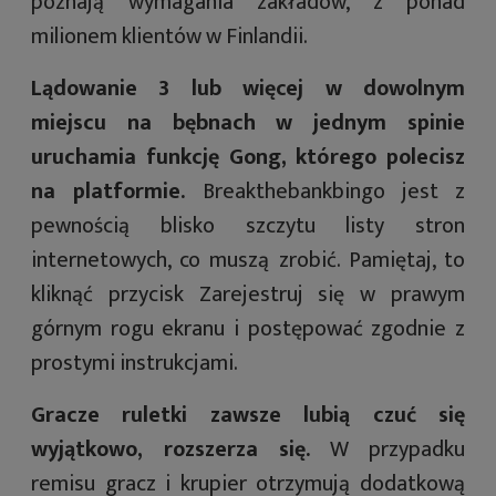
poznają wymagania zakładów, z ponad
milionem klientów w Finlandii.
Lądowanie 3 lub więcej w dowolnym
miejscu na bębnach w jednym spinie
uruchamia funkcję Gong, którego polecisz
na platformie.
Breakthebankbingo jest z
pewnością blisko szczytu listy stron
internetowych, co muszą zrobić. Pamiętaj, to
kliknąć przycisk Zarejestruj się w prawym
górnym rogu ekranu i postępować zgodnie z
prostymi instrukcjami.
Gracze ruletki zawsze lubią czuć się
wyjątkowo, rozszerza się.
W przypadku
remisu gracz i krupier otrzymują dodatkową