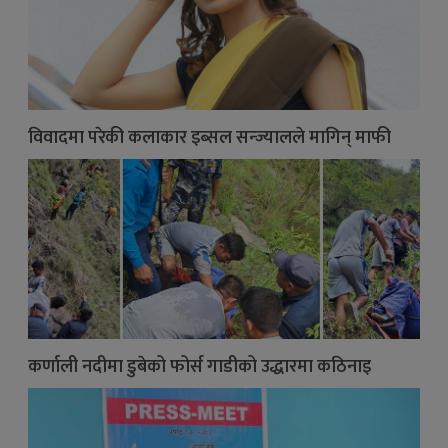
विवादमा परेकी कलाकार इब्सल सन्ज्यालले मागिन् माफी
कर्णाली नदीमा डुबेको फोर्स गाडीको उद्धारमा कठिनाइ